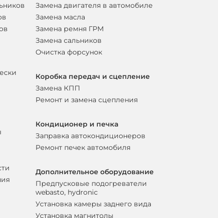
льников
Замена двигателя в автомобиле
ов
Замена масла
ов
Замена ремня ГРМ
Замена сальников
Очистка форсунок
вески
Коробка передач и сцепление
Замена КПП
Ремонт и замена сцепления
Кондиционер и печка
ы
Заправка автокондиционеров
Ремонт печек автомобиля
сти
Дополнительное оборудование
ния
Предпусковые подогреватели
webasto, hydronic
Установка камеры заднего вида
Установка магнитолы