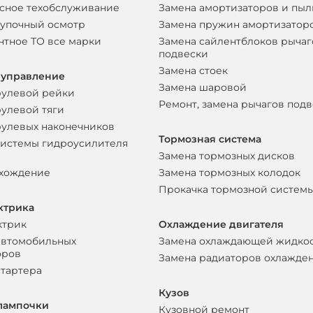
сное техобслуживание
Замена амортизаторов и пы
упочный осмотр
Замена пружин амортизатор
нтное ТО все марки
Замена сайлентблоков рычаг
подвески
Замена стоек
 управление
Замена шаровой
рулевой рейки
Ремонт, замена рычагов под
рулевой тяги
рулевых наконечников
Тормозная система
системы гидроусилителя
Замена тормозных дисков
схождение
Замена тормозных колодок
Прокачка тормозной систем
ктрика
ктрик
Охлаждение двигателя
автомобильных
Замена охлаждающей жидко
оров
Замена радиаторов охлажде
стартера
Кузов
лампочки
Кузовной ремонт