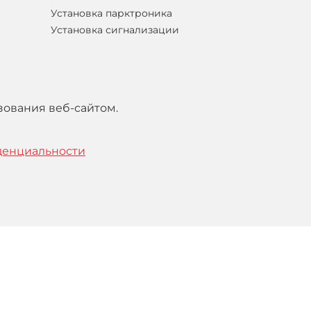
Установка парктроника
Установка сигнализации
зования веб-сайтом.
денциальности
тельским
соглашением
.
Понятно