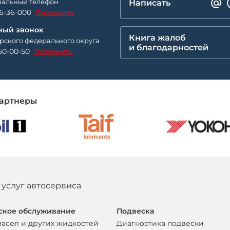
альный телефон
Написать
26-36-000
Позвонить
ный звонок
Книга жалоб
рского федерального округа
и благодарностей
50-00-50
Позвонить
артнеры
 услуг автосервиса
ское обслуживание
Подвеска
масел и других жидкостей
Диагностика подвески