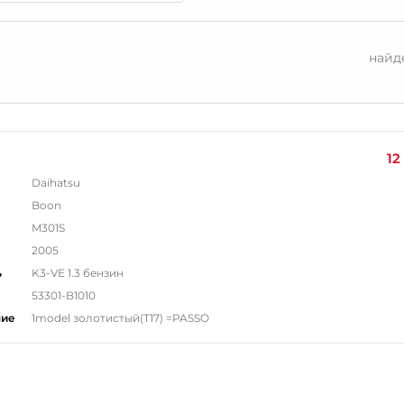
найд
12
Daihatsu
Boon
M301S
2005
ь
K3-VE 1.3 бензин
53301-B1010
ние
1model золотистый(T17) =PASSO