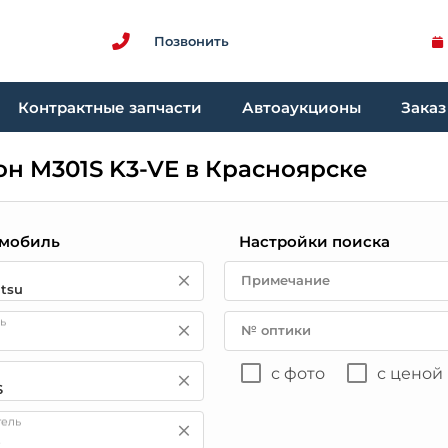
Позвонить
Контрактные запчасти
Автоаукционы
Заказ
он M301S K3-VE в Красноярске
мобиль
Настройки поиска
Примечание
ь
№ оптики
с фото
с ценой
тель