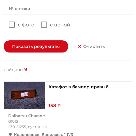
№ оптики
с фото
с ценой
Показать результаты
Очистить
9
найдено
Катафот в бампер правый
158 Р
Daihatsu Charade
G101S
230-51255, пустышка
Красноярск, Вавилова, 1 Г/3