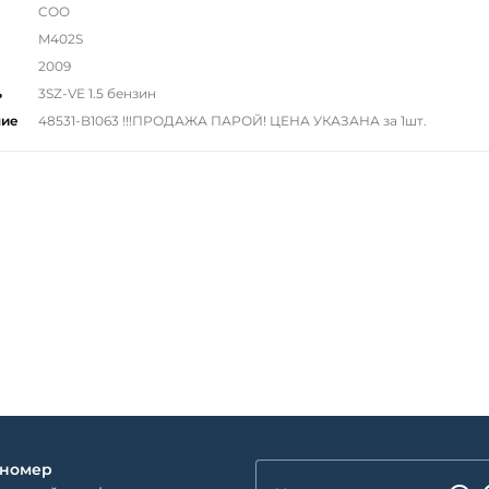
COO
M402S
2009
ь
3SZ-VE 1.5 бензин
ние
48531-B1063 !!!ПРОДАЖА ПАРОЙ! ЦЕНА УКАЗАНА за 1шт.
 номер