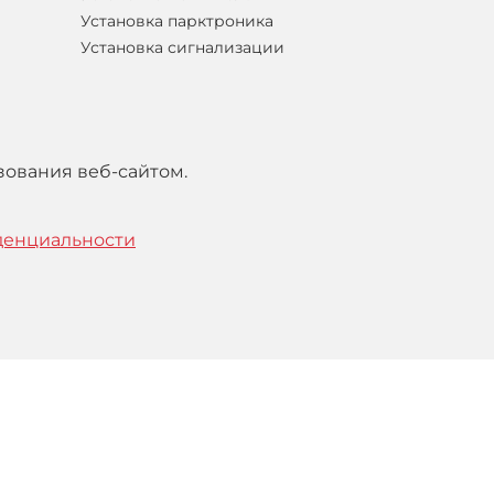
Установка парктроника
Установка сигнализации
зования веб-сайтом.
денциальности
тельским
соглашением
.
Понятно