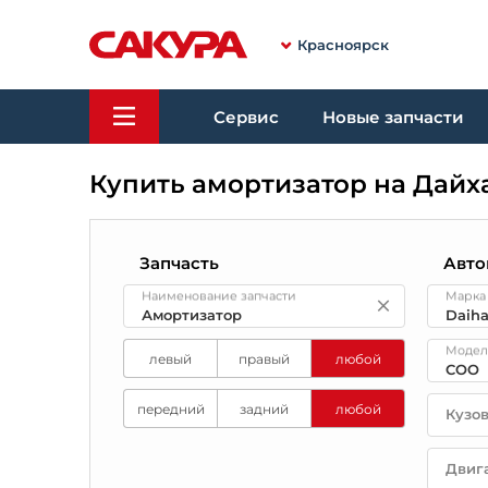
Красноярск
Сервис
Новые запчасти
Купить амортизатор на Дайх
Запчасть
Авто
Наименование запчасти
Марка
Модел
левый
правый
любой
передний
задний
любой
Кузо
Двиг