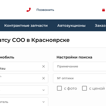
Позвонить
Контрактные запчасти
Автоаукционы
Заказ
атсу СОО в Красноярске
мобиль
Настройки поиска
Примечание
ь
№ оптики
с фото
с ценой
в
атель