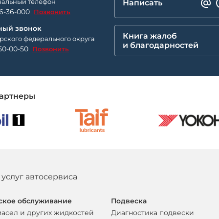
альный телефон
Написать
26-36-000
Позвонить
ный звонок
Книга жалоб
рского федерального округа
и благодарностей
50-00-50
Позвонить
артнеры
 услуг автосервиса
ское обслуживание
Подвеска
масел и других жидкостей
Диагностика подвески