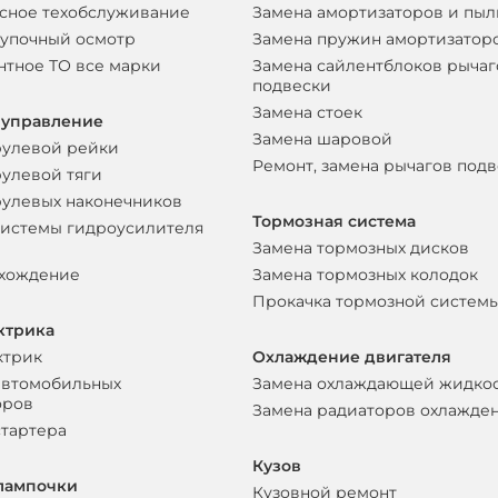
сное техобслуживание
Замена амортизаторов и пы
упочный осмотр
Замена пружин амортизатор
нтное ТО все марки
Замена сайлентблоков рычаг
подвески
Замена стоек
 управление
Замена шаровой
рулевой рейки
Ремонт, замена рычагов под
рулевой тяги
рулевых наконечников
Тормозная система
системы гидроусилителя
Замена тормозных дисков
схождение
Замена тормозных колодок
Прокачка тормозной систем
ктрика
ктрик
Охлаждение двигателя
автомобильных
Замена охлаждающей жидко
оров
Замена радиаторов охлажде
стартера
Кузов
лампочки
Кузовной ремонт