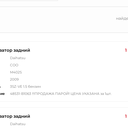
найд
затор задний
1
Daihatsu
COO
M402S
2009
ь
3SZ-VE 1.5 бензин
ние
48531-B1063 !!!ПРОДАЖА ПАРОЙ! ЦЕНА УКАЗАНА за 1шт.
затор задний
1
Daihatsu