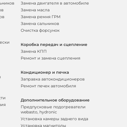
льников
Замена двигателя в автомобиле
ов
Замена масла
ов
Замена ремня ГРМ
Замена сальников
Очистка форсунок
вески
Коробка передач и сцепление
Замена КПП
Ремонт и замена сцепления
Кондиционер и печка
ы
Заправка автокондиционеров
Ремонт печек автомобиля
сти
Дополнительное оборудование
ния
Предпусковые подогреватели
webasto, hydronic
Установка камеры заднего вида
Установка магнитолы