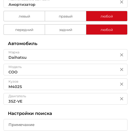
левый
правый
любой
передний
задний
любой
Автомобиль
Марка
Модель
Кузов
Двигатель
Настройки поиска
Примечание