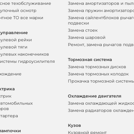
сное техобслуживание
Замена амортизаторов и пы
упочный осмотр
Замена пружин амортизатор
нтное ТО все марки
Замена сайлентблоков рычаг
подвески
Замена стоек
 управление
Замена шаровой
рулевой рейки
Ремонт, замена рычагов под
рулевой тяги
рулевых наконечников
Тормозная система
системы гидроусилителя
Замена тормозных дисков
схождение
Замена тормозных колодок
Прокачка тормозной систем
ктрика
ктрик
Охлаждение двигателя
автомобильных
Замена охлаждающей жидко
оров
Замена радиаторов охлажде
стартера
Кузов
лампочки
Кузовной ремонт