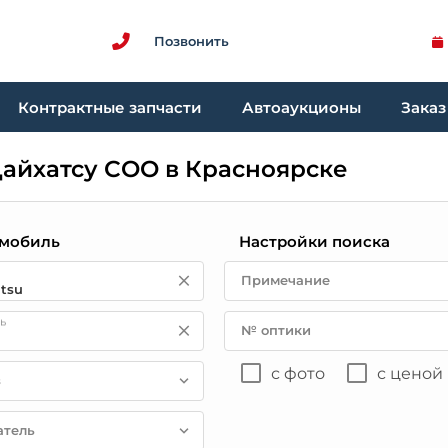
Позвонить
Контрактные запчасти
Автоаукционы
Заказ
Дайхатсу СОО в Красноярске
мобиль
Настройки поиска
Примечание
ь
№ оптики
с фото
с ценой
в
атель