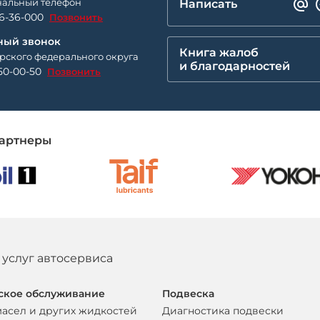
альный телефон
Написать
26-36-000
Позвонить
ный звонок
Книга жалоб
рского федерального округа
и благодарностей
50-00-50
Позвонить
артнеры
 услуг автосервиса
ское обслуживание
Подвеска
масел и других жидкостей
Диагностика подвески