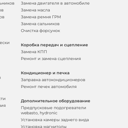
льников
Замена двигателя в автомобиле
ов
Замена масла
ов
Замена ремня ГРМ
Замена сальников
Очистка форсунок
вески
Коробка передач и сцепление
Замена КПП
Ремонт и замена сцепления
Кондиционер и печка
ы
Заправка автокондиционеров
Ремонт печек автомобиля
сти
Дополнительное оборудование
ния
Предпусковые подогреватели
webasto, hydronic
Установка камеры заднего вида
Установка магнитолы