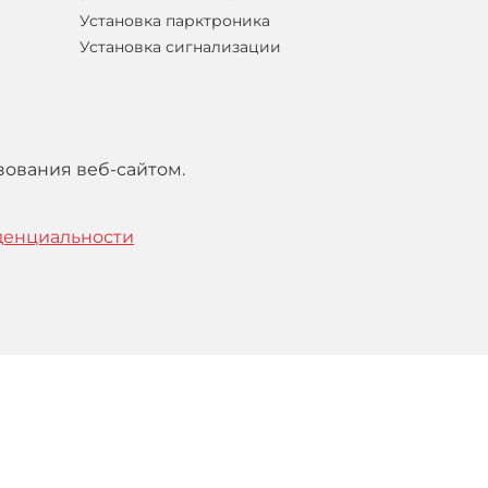
Установка парктроника
Установка сигнализации
зования веб-сайтом.
денциальности
тельским
соглашением
.
Понятно