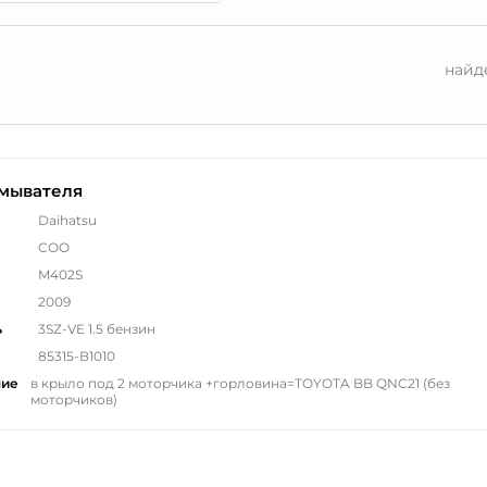
найд
омывателя
Daihatsu
COO
M402S
2009
ь
3SZ-VE 1.5 бензин
85315-B1010
ние
в крыло под 2 моторчика +горловина=TOYOTA BB QNC21 (без
моторчиков)