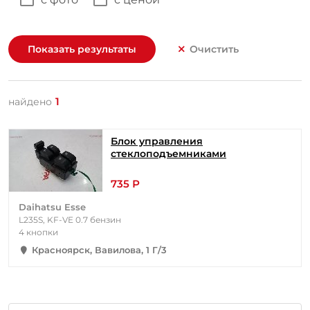
Показать результаты
Очистить
1
найдено
Блок управления
стеклоподъемниками
735 Р
Daihatsu Esse
L235S, KF-VE 0.7 бензин
4 кнопки
Красноярск, Вавилова, 1 Г/3