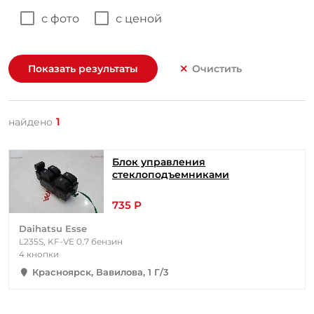
с фото
с ценой
Показать результаты
Очистить
1
найдено
Блок управления
стеклоподъемниками
735 Р
Daihatsu Esse
L235S, KF-VE 0.7 бензин
4 кнопки
Красноярск, Вавилова, 1 Г/3