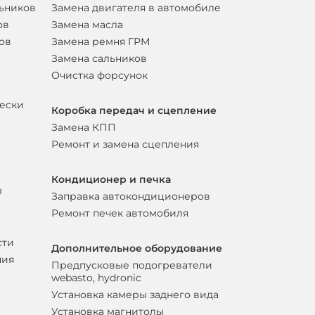
льников
Замена двигателя в автомобиле
ов
Замена масла
ов
Замена ремня ГРМ
Замена сальников
Очистка форсунок
вески
Коробка передач и сцепление
Замена КПП
Ремонт и замена сцепления
Кондиционер и печка
ы
Заправка автокондиционеров
Ремонт печек автомобиля
сти
Дополнительное оборудование
ния
Предпусковые подогреватели
webasto, hydronic
Установка камеры заднего вида
Установка магнитолы