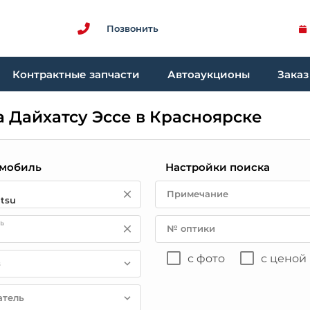
Позвонить
Контрактные запчасти
Автоаукционы
Заказ
 Дайхатсу Эссе в Красноярске
мобиль
Настройки поиска
Примечание
ь
№ оптики
с фото
с ценой
в
атель