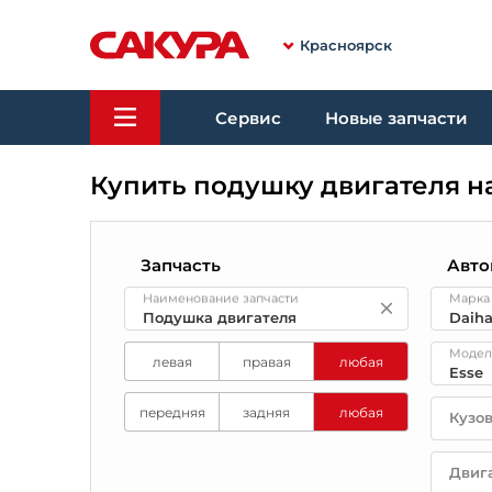
Красноярск
Сервис
Новые запчасти
Купить подушку двигателя на
Запчасть
Авто
Наименование запчасти
Марка
Модел
левая
правая
любая
передняя
задняя
любая
Кузо
Двиг