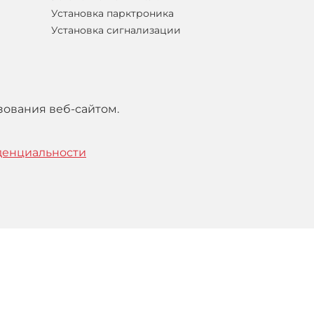
Установка парктроника
Установка сигнализации
зования веб-сайтом.
денциальности
тельским
соглашением
.
Понятно