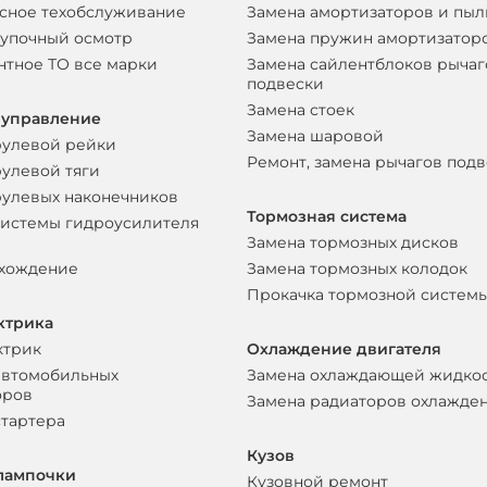
сное техобслуживание
Замена амортизаторов и пы
упочный осмотр
Замена пружин амортизатор
нтное ТО все марки
Замена сайлентблоков рычаг
подвески
Замена стоек
 управление
Замена шаровой
рулевой рейки
Ремонт, замена рычагов под
рулевой тяги
рулевых наконечников
Тормозная система
системы гидроусилителя
Замена тормозных дисков
схождение
Замена тормозных колодок
Прокачка тормозной систем
ктрика
ктрик
Охлаждение двигателя
автомобильных
Замена охлаждающей жидко
оров
Замена радиаторов охлажде
стартера
Кузов
лампочки
Кузовной ремонт