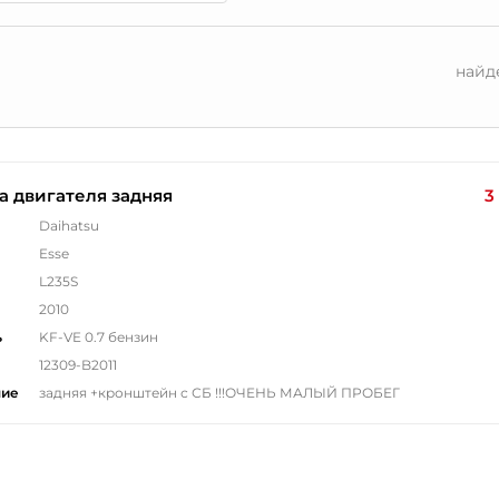
найд
 двигателя задняя
3
Daihatsu
Esse
L235S
2010
ь
KF-VE 0.7 бензин
12309-B2011
ние
задняя +кронштейн с СБ !!!ОЧЕНЬ МАЛЫЙ ПРОБЕГ