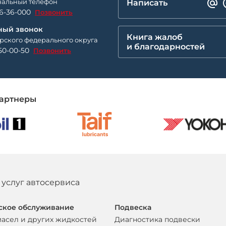
альный телефон
Написать
26-36-000
Позвонить
ный звонок
Книга жалоб
рского федерального округа
и благодарностей
50-00-50
Позвонить
артнеры
 услуг автосервиса
ское обслуживание
Подвеска
масел и других жидкостей
Диагностика подвески