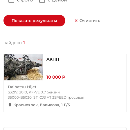
Показать результаты
Очистить
1
найдено
АКПП
10 000 Р
Daihatsu Hijet
S321V, 2010, KF-VE 0.7 бензин
35000-B5030, ЗП CJ3 AT 3SPEED тросовая
Красноярск, Вавилова, 1 Г/3