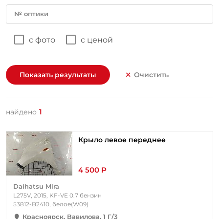
№ оптики
с фото
с ценой
Показать результаты
Очистить
1
найдено
Крыло левое переднее
4 500 Р
Daihatsu Mira
L275V, 2015, KF-VE 0.7 бензин
53812-B2410, белое(W09)
Красноярск, Вавилова, 1 Г/3