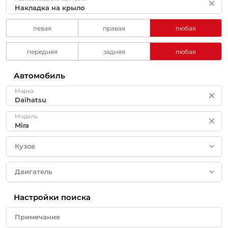
левая
правая
любая
передняя
задняя
любая
Автомобиль
Марка
Модель
Кузов
Двигатель
Настройки поиска
Примечание