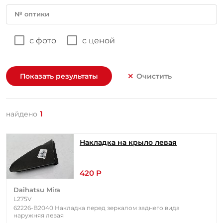
№ оптики
с фото
с ценой
Показать результаты
Очистить
1
найдено
Накладка на крыло левая
420 Р
Daihatsu Mira
L275V
62226-B2040 Накладка перед зеркалом заднего вида
наружняя левая