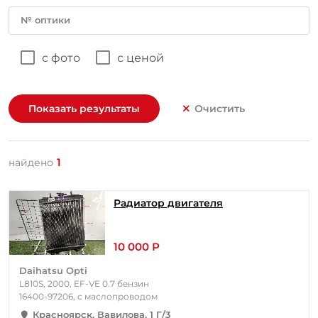
№ оптики
с фото
с ценой
Показать результаты
Очистить
1
найдено
Радиатор двигателя
10 000 Р
Daihatsu Opti
L810S, 2000, EF-VE 0.7 бензин
16400-97206, с маслопроводом
Красноярск, Вавилова, 1 Г/3