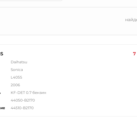
найд
BS
7
Daihatsu
Sonica
L405S
2006
ь
KF-DET 0.7 бензин
44050-B2170
ние
44510-B2170