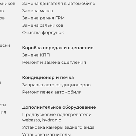
льников
Замена двигателя в автомобиле
ов
Замена масла
ов
Замена ремня ГРМ
Замена сальников
Очистка форсунок
вески
Коробка передач и сцепление
Замена КПП
Ремонт и замена сцепления
Кондиционер и печка
ы
Заправка автокондиционеров
Ремонт печек автомобиля
сти
Дополнительное оборудование
ния
Предпусковые подогреватели
webasto, hydronic
Установка камеры заднего вида
Установка магнитолы