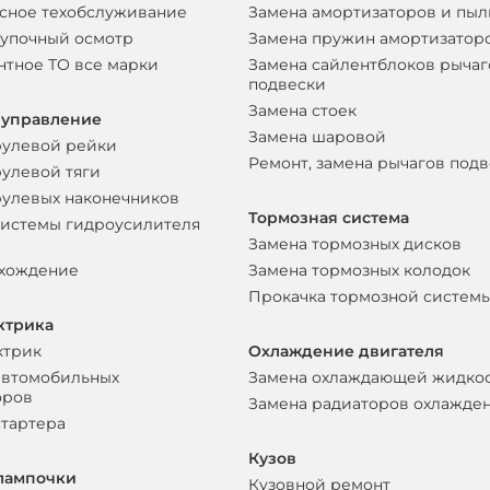
сное техобслуживание
Замена амортизаторов и пы
упочный осмотр
Замена пружин амортизатор
нтное ТО все марки
Замена сайлентблоков рычаг
подвески
Замена стоек
 управление
Замена шаровой
рулевой рейки
Ремонт, замена рычагов под
рулевой тяги
рулевых наконечников
Тормозная система
системы гидроусилителя
Замена тормозных дисков
схождение
Замена тормозных колодок
Прокачка тормозной систем
ктрика
ктрик
Охлаждение двигателя
автомобильных
Замена охлаждающей жидко
оров
Замена радиаторов охлажде
стартера
Кузов
лампочки
Кузовной ремонт