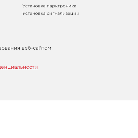
Установка парктроника
Установка сигнализации
зования веб-сайтом.
денциальности
тельским
соглашением
.
Понятно