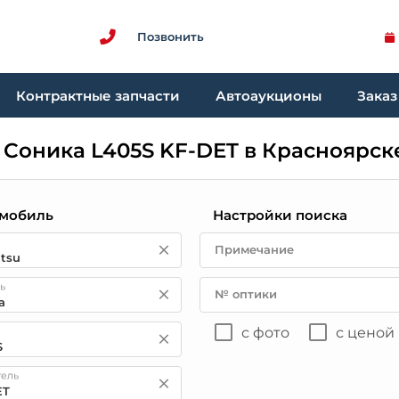
Позвонить
Контрактные запчасти
Автоаукционы
Заказ
 Соника L405S KF-DET в Красноярск
мобиль
Настройки поиска
Примечание
ь
№ оптики
с фото
с ценой
тель