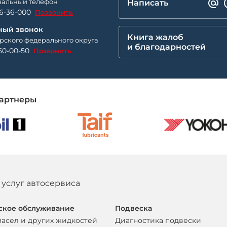
альный телефон
Написать
26-36-000
Позвонить
ный звонок
Книга жалоб
рского федерального округа
и благодарностей
50-00-50
Позвонить
артнеры
 услуг автосервиса
ское обслуживание
Подвеска
масел и других жидкостей
Диагностика подвески