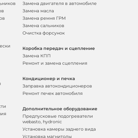
льников
Замена двигателя в автомобиле
ов
Замена масла
ов
Замена ремня ГРМ
Замена сальников
Очистка форсунок
вески
Коробка передач и сцепление
Замена КПП
Ремонт и замена сцепления
Кондиционер и печка
ы
Заправка автокондиционеров
Ремонт печек автомобиля
сти
Дополнительное оборудование
ния
Предпусковые подогреватели
webasto, hydronic
Установка камеры заднего вида
Установка магнитолы