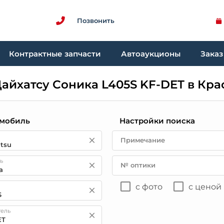
Позвонить
Контрактные запчасти
Автоаукционы
Заказ
Дайхатсу Соника L405S KF-DET в Кр
мобиль
Настройки поиска
Примечание
ь
№ оптики
с фото
с ценой
тель