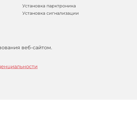
Установка парктроника
Установка сигнализации
зования веб-сайтом.
денциальности
тельским
соглашением
.
Понятно