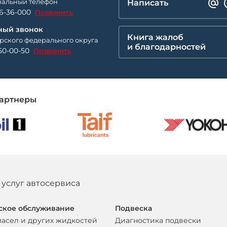
альный телефон
Написать
26-36-000
Позвонить
ный звонок
Книга жалоб
рского федерального округа
и благодарностей
50-00-50
Позвонить
артнеры
 услуг автосервиса
ское обслуживание
Подвеска
масел и других жидкостей
Диагностика подвески