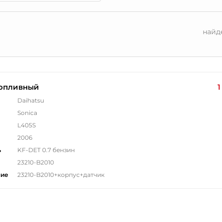
найд
топливный
1
Daihatsu
Sonica
L405S
2006
ь
KF-DET 0.7 бензин
23210-B2010
ние
23210-B2010+корпус+датчик