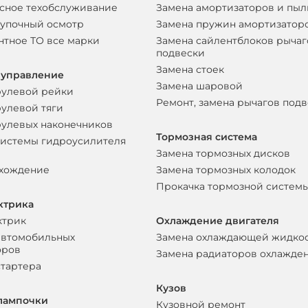
сное техобслуживание
Замена амортизаторов и пы
упочный осмотр
Замена пружин амортизатор
нтное ТО все марки
Замена сайлентблоков рычаг
подвески
Замена стоек
 управление
Замена шаровой
рулевой рейки
Ремонт, замена рычагов под
рулевой тяги
рулевых наконечников
Тормозная система
системы гидроусилителя
Замена тормозных дисков
схождение
Замена тормозных колодок
Прокачка тормозной систем
ктрика
ктрик
Охлаждение двигателя
автомобильных
Замена охлаждающей жидко
оров
Замена радиаторов охлажде
стартера
Кузов
лампочки
Кузовной ремонт