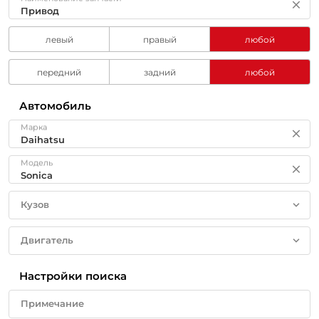
левый
правый
любой
передний
задний
любой
Автомобиль
Марка
Модель
Кузов
Двигатель
Настройки поиска
Примечание