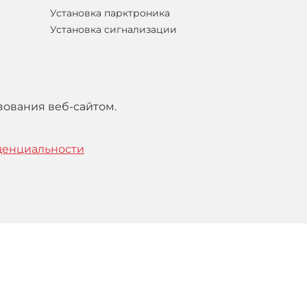
Установка парктроника
Установка сигнализации
зования веб-сайтом.
денциальности
тельским
соглашением
.
Понятно