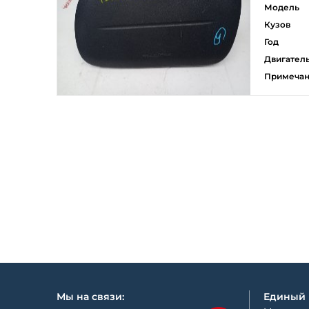
Модель
Кузов
Год
Двигател
Примеча
Мы на связи:
Единый