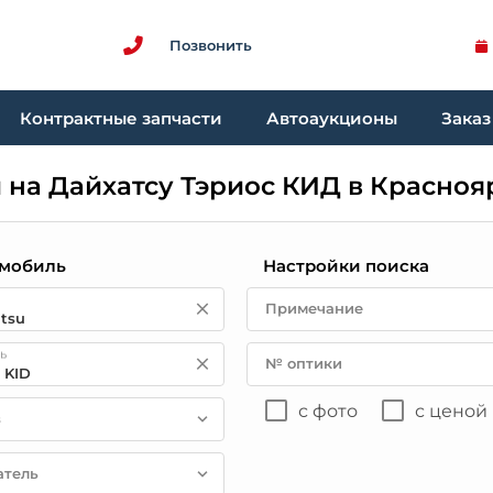
Позвонить
Контрактные запчасти
Автоаукционы
Заказ
 на Дайхатсу Тэриос КИД в Красноя
мобиль
Настройки поиска
Примечание
ь
№ оптики
с фото
с ценой
в
атель