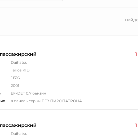
найд
 пассажирский
1
Daihatsu
Terios KID
J131G
2001
ь
EF-DET 0.7 бензин
ние
в панель серый БЕЗ ПИРОПАТРОНА
 пассажирский
1
Daihatsu