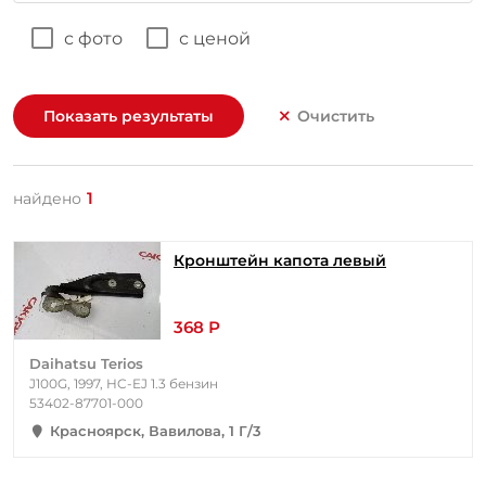
с фото
с ценой
Показать результаты
Очистить
1
найдено
Кронштейн капота левый
368 Р
Daihatsu Terios
J100G, 1997, HC-EJ 1.3 бензин
53402-87701-000
Красноярск, Вавилова, 1 Г/3