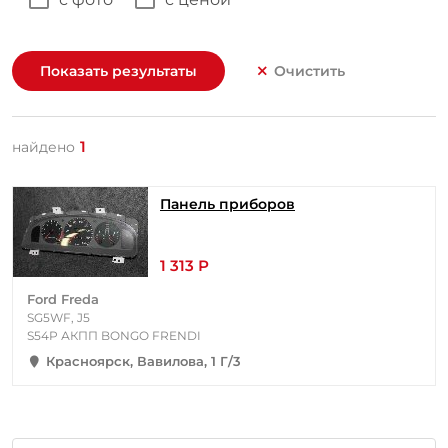
Показать результаты
Очистить
1
найдено
Панель приборов
1 313 Р
Ford Freda
SG5WF, J5
S54P АКПП BONGO FRENDI
Красноярск, Вавилова, 1 Г/3