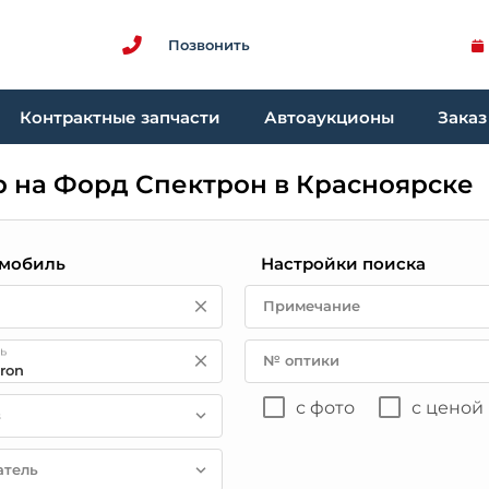
Позвонить
Контрактные запчасти
Автоаукционы
Заказ
р на Форд Спектрон в Красноярске
мобиль
Настройки поиска
Примечание
ь
№ оптики
с фото
с ценой
в
атель