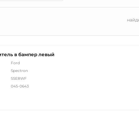
найд
тель в бампер левый
Ford
Spectron
SSE8WF
045-0643