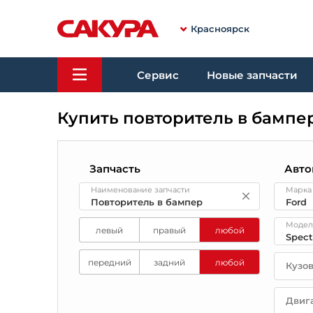
Красноярск
Сервис
Новые запчасти
Купить повторитель в бампе
Запчасть
Авто
Наименование запчасти
Марка
Модел
левый
правый
любой
передний
задний
любой
Кузо
Двиг