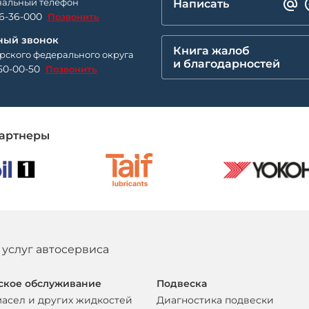
альный телефон
Написать
26-36-000
Позвонить
ный звонок
Книга жалоб
рского федерального округа
и благодарностей
50-00-50
Позвонить
артнеры
 услуг автосервиса
ское обслуживание
Подвеска
масел и других жидкостей
Диагностика подвески