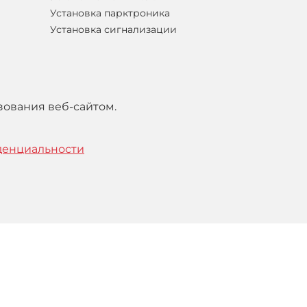
Установка парктроника
Установка сигнализации
зования веб-сайтом.
денциальности
тельским
соглашением
.
Понятно