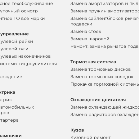
сное техобслуживание
Замена амортизаторов и пы
упочный осмотр
Замена пружин амортизатор
нтное ТО все марки
Замена сайлентблоков рычаг
подвески
Замена стоек
 управление
Замена шаровой
рулевой рейки
Ремонт, замена рычагов под
рулевой тяги
рулевых наконечников
Тормозная система
системы гидроусилителя
Замена тормозных дисков
схождение
Замена тормозных колодок
Прокачка тормозной систем
ктрика
ктрик
Охлаждение двигателя
автомобильных
Замена охлаждающей жидко
оров
Замена радиаторов охлажде
стартера
Кузов
лампочки
Кузовной ремонт