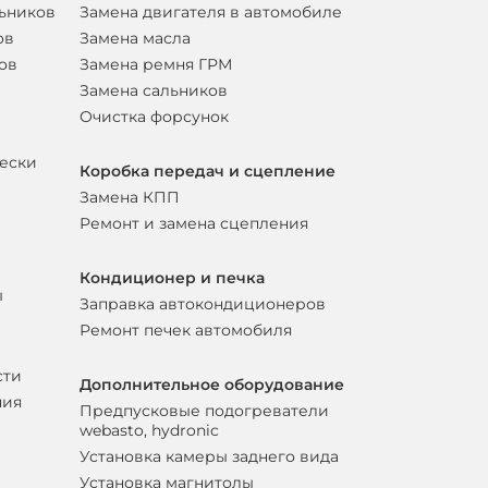
льников
Замена двигателя в автомобиле
ов
Замена масла
ов
Замена ремня ГРМ
Замена сальников
Очистка форсунок
вески
Коробка передач и сцепление
Замена КПП
Ремонт и замена сцепления
Кондиционер и печка
ы
Заправка автокондиционеров
Ремонт печек автомобиля
сти
Дополнительное оборудование
ния
Предпусковые подогреватели
webasto, hydronic
Установка камеры заднего вида
Установка магнитолы