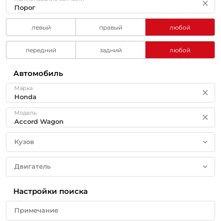
левый
правый
любой
передний
задний
любой
Автомобиль
Марка
Модель
Кузов
Двигатель
Настройки поиска
Примечание