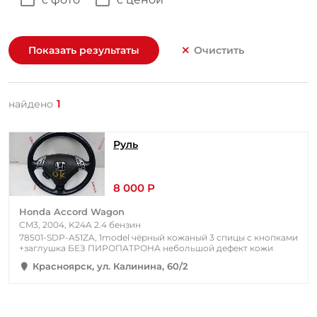
Показать результаты
Очистить
1
найдено
Руль
8 000 Р
Honda Accord Wagon
CM3, 2004, K24A 2.4 бензин
78501-SDP-A51ZA, 1model чёрный кожаный 3 спицы с кнопками
+заглушка БЕЗ ПИРОПАТРОНА небольшой дефект кожи
Красноярск, ул. Калинина, 60/2