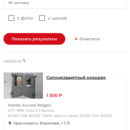
№ оптики
с фото
с ценой
Показать результаты
Очистить
1
найдено
Солнцезащитный козырек
1 500 Р
Honda Accord Wagon
CF7, 1998, F23A 2.3 бензин
83280-S0A-902ZB, ПАРА светло-серые, 83230-S0A-902ZB
Красноярск, Вавилова, 1 Г/3