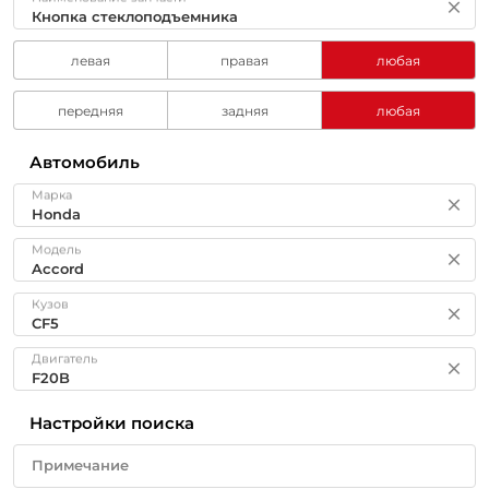
левая
правая
любая
передняя
задняя
любая
Автомобиль
Марка
Модель
Кузов
Двигатель
Настройки поиска
Примечание