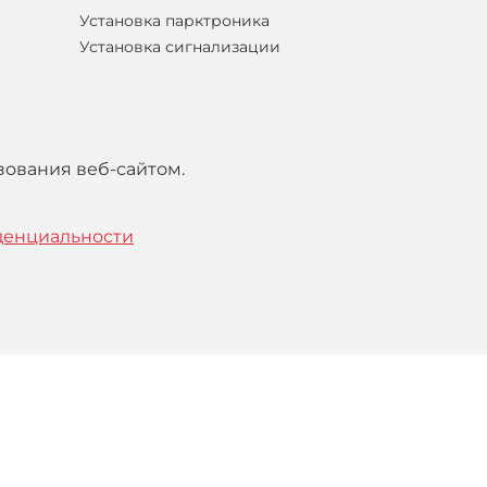
Установка парктроника
Установка сигнализации
зования веб-сайтом.
денциальности
тельским
соглашением
.
Понятно