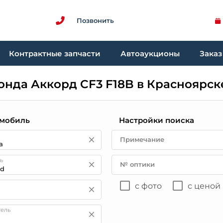
Позвонить
Контрактные запчасти
Автоаукционы
Заказ
онда Аккорд CF3 F18B в Красноярск
мобиль
Настройки поиска
Примечание
ь
№ оптики
с фото
с ценой
тель