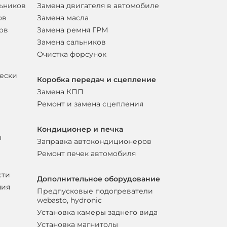
льников
Замена двигателя в автомобиле
ов
Замена масла
ов
Замена ремня ГРМ
Замена сальников
Очистка форсунок
вески
Коробка передач и сцепление
Замена КПП
Ремонт и замена сцепления
Кондиционер и печка
ы
Заправка автокондиционеров
Ремонт печек автомобиля
сти
Дополнительное оборудование
ния
Предпусковые подогреватели
webasto, hydronic
Установка камеры заднего вида
Установка магнитолы