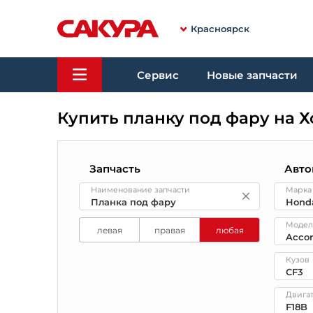
Красноярск
Сервис
Новые запчасти
Купить планку под фару на Х
Запчасть
Авто
Наименование запчасти
Марка
Модел
левая
правая
любая
Кузов
Двига