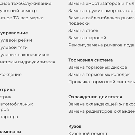
сное техобслуживание
Замена амортизаторов и пы
упочный осмотр
Замена пружин амортизатор
нтное ТО все марки
Замена сайлентблоков рычаг
подвески
Замена стоек
 управление
Замена шаровой
рулевой рейки
Ремонт, замена рычагов под
рулевой тяги
рулевых наконечников
Тормозная система
системы гидроусилителя
Замена тормозных дисков
схождение
Замена тормозных колодок
Прокачка тормозной систем
ктрика
ктрик
Охлаждение двигателя
автомобильных
Замена охлаждающей жидко
оров
Замена радиаторов охлажде
стартера
Кузов
лампочки
Кузовной ремонт