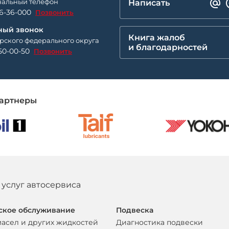
альный телефон
Написать
26-36-000
Позвонить
ный звонок
Книга жалоб
рского федерального округа
и благодарностей
50-00-50
Позвонить
артнеры
 услуг автосервиса
ское обслуживание
Подвеска
масел и других жидкостей
Диагностика подвески