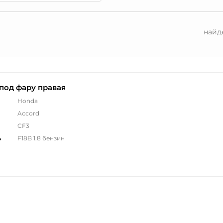
найд
под фару правая
Honda
Accord
CF3
ь
F18B 1.8 бензин