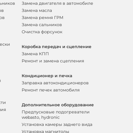
льников
Замена двигателя в автомобиле
ов
Замена масла
ов
Замена ремня ГРМ
Замена сальников
Очистка форсунок
вески
Коробка передач и сцепление
Замена КПП
Ремонт и замена сцепления
Кондиционер и печка
ы
Заправка автокондиционеров
Ремонт печек автомобиля
сти
Дополнительное оборудование
ния
Предпусковые подогреватели
webasto, hydronic
Установка камеры заднего вида
Установка магнитолы