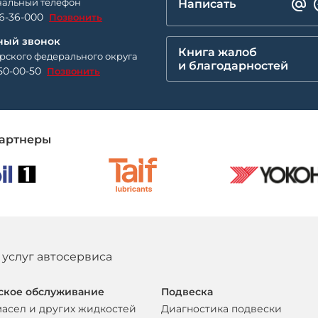
альный телефон
Написать
26-36-000
Позвонить
ный звонок
Книга жалоб
рского федерального округа
и благодарностей
50-00-50
Позвонить
артнеры
 услуг автосервиса
ское обслуживание
Подвеска
масел и других жидкостей
Диагностика подвески