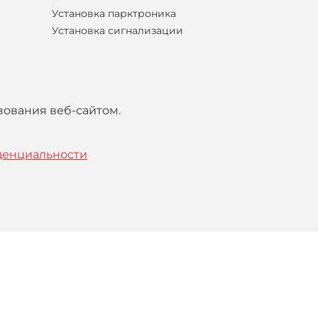
Установка парктроника
Установка сигнализации
зования веб-сайтом.
денциальности
тельским
соглашением
.
Понятно