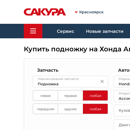
Красноярск
Сервис
Новые запчасти
Купить подножку на Хонда А
Запчасть
Авто
Наименование запчасти
Марка
Модел
левая
правая
любая
передняя
задняя
любая
Кузо
Двиг