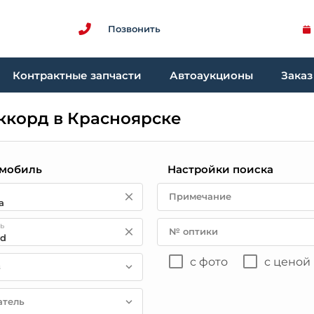
Позвонить
Контрактные запчасти
Автоаукционы
Заказ
ккорд в Красноярске
мобиль
Настройки поиска
Примечание
ь
№ оптики
с фото
с ценой
в
атель