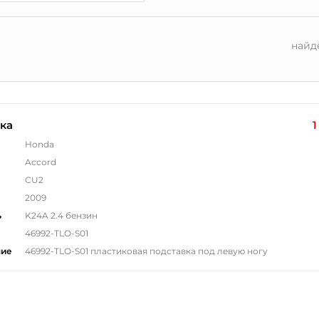
найд
ка
1
Honda
Accord
CU2
2009
ь
K24A 2.4 бензин
46992-TLO-S01
ние
46992-TLO-S01 пластиковая подставка под левую ногу