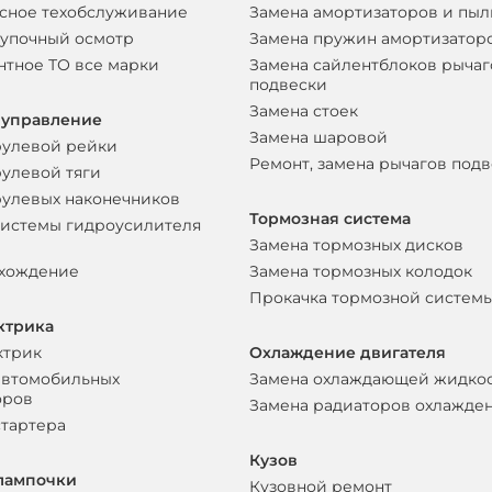
сное техобслуживание
Замена амортизаторов и пы
упочный осмотр
Замена пружин амортизатор
нтное ТО все марки
Замена сайлентблоков рычаг
подвески
Замена стоек
 управление
Замена шаровой
рулевой рейки
Ремонт, замена рычагов под
рулевой тяги
рулевых наконечников
Тормозная система
системы гидроусилителя
Замена тормозных дисков
схождение
Замена тормозных колодок
Прокачка тормозной систем
ктрика
ктрик
Охлаждение двигателя
автомобильных
Замена охлаждающей жидко
оров
Замена радиаторов охлажде
стартера
Кузов
лампочки
Кузовной ремонт