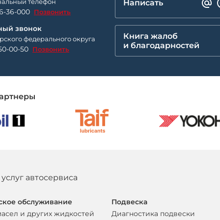
альный телефон
Написать
26-36-000
Позвонить
ный звонок
Книга жалоб
рского федерального округа
и благодарностей
50-00-50
Позвонить
артнеры
 услуг автосервиса
ское обслуживание
Подвеска
масел и других жидкостей
Диагностика подвески