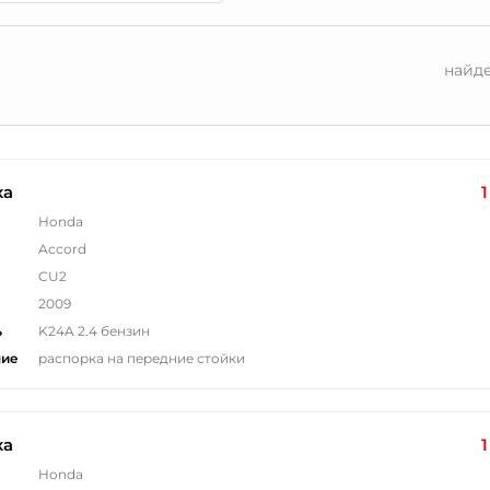
найд
ка
1
Honda
Accord
CU2
2009
ь
K24A 2.4 бензин
ние
распорка на передние стойки
ка
1
Honda