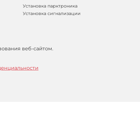
Установка парктроника
Установка сигнализации
зования веб-сайтом.
денциальности
тельским
соглашением
.
Понятно