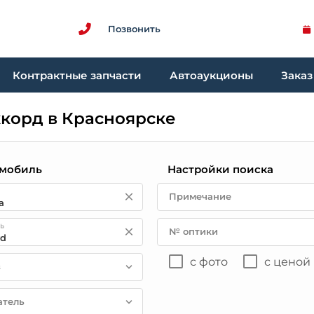
Позвонить
Контрактные запчасти
Автоаукционы
Заказ
ккорд в Красноярске
мобиль
Настройки поиска
Примечание
ь
№ оптики
с фото
с ценой
в
атель