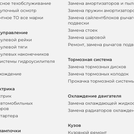
сное техобслуживание
Замена амортизаторов и пы
упочный осмотр
Замена пружин амортизатор
нтное ТО все марки
Замена сайлентблоков рычаг
подвески
Замена стоек
 управление
Замена шаровой
рулевой рейки
Ремонт, замена рычагов под
рулевой тяги
рулевых наконечников
Тормозная система
системы гидроусилителя
Замена тормозных дисков
схождение
Замена тормозных колодок
Прокачка тормозной систем
ктрика
ктрик
Охлаждение двигателя
автомобильных
Замена охлаждающей жидко
оров
Замена радиаторов охлажде
стартера
Кузов
лампочки
Кузовной ремонт