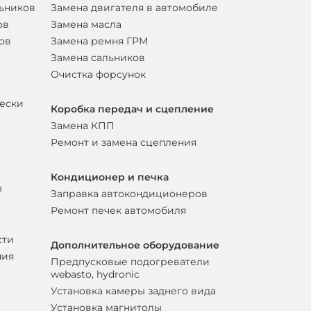
льников
Замена двигателя в автомобиле
ов
Замена масла
ов
Замена ремня ГРМ
Замена сальников
Очистка форсунок
вески
Коробка передач и сцепление
Замена КПП
Ремонт и замена сцепления
Кондиционер и печка
ы
Заправка автокондиционеров
Ремонт печек автомобиля
сти
Дополнительное оборудование
ния
Предпусковые подогреватели
webasto, hydronic
Установка камеры заднего вида
Установка магнитолы