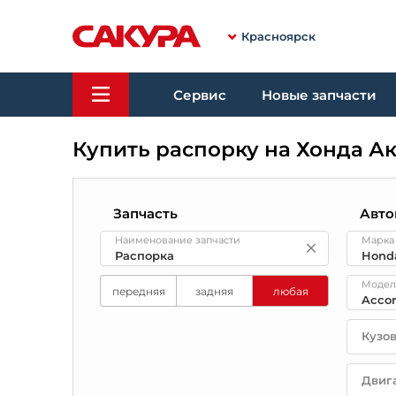
Красноярск
Сервис
Новые запчасти
Купить распорку на Хонда А
Запчасть
Авто
Наименование запчасти
Марка
Модел
передняя
задняя
любая
Кузо
Двиг