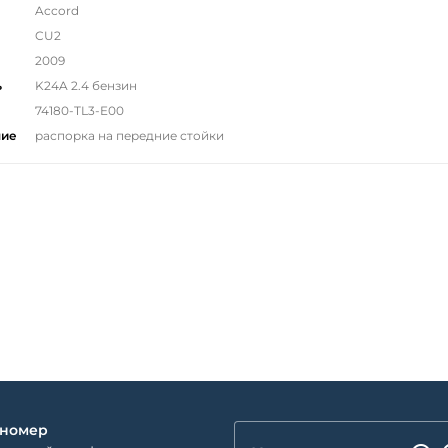
Accord
CU2
2009
ь
K24A 2.4 бензин
74180-TL3-E00
ние
распорка на передние стойки
 номер