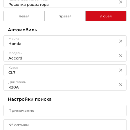
левая
правая
любая
Автомобиль
Марка
Модель
Кузов
Двигатель
Настройки поиска
Примечание
№ оптики