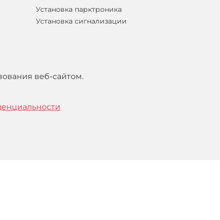
Установка парктроника
Установка сигнализации
зования веб-сайтом.
денциальности
тельским
соглашением
.
Понятно