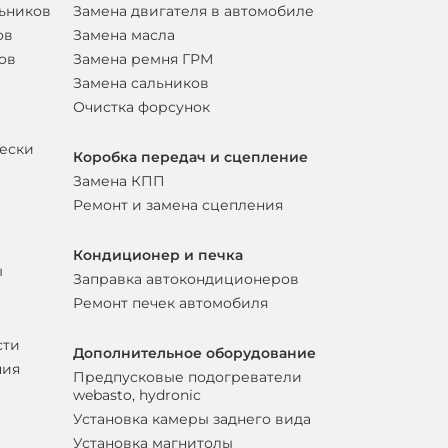
льников
Замена двигателя в автомобиле
ов
Замена масла
ов
Замена ремня ГРМ
Замена сальников
Очистка форсунок
вески
Коробка передач и сцепление
Замена КПП
Ремонт и замена сцепления
Кондиционер и печка
ы
Заправка автокондиционеров
Ремонт печек автомобиля
сти
Дополнительное оборудование
ния
Предпусковые подогреватели
webasto, hydronic
Установка камеры заднего вида
Установка магнитолы