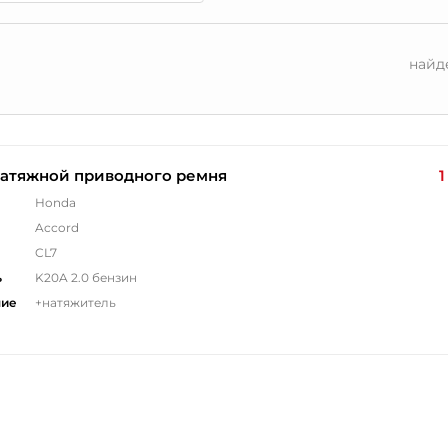
найд
натяжной приводного ремня
1
Honda
Accord
CL7
ь
K20A 2.0 бензин
ние
+натяжитель