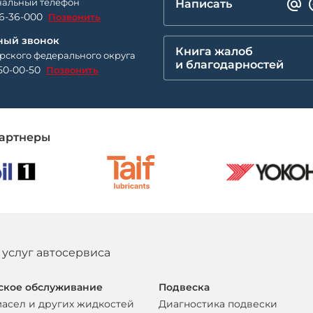
альный телефон
Написать
26-36-000
Позвонить
ный звонок
Книга жалоб
рского федерального округа
и благодарностей
50-00-50
Позвонить
артнеры
 услуг автосервиса
ское обслуживание
Подвеска
масел и других жидкостей
Диагностика подвески