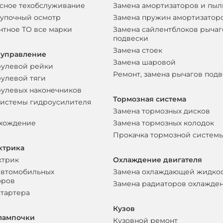
сное техобслуживание
Замена амортизаторов и пы
упочный осмотр
Замена пружин амортизатор
нтное ТО все марки
Замена сайлентблоков рычаг
подвески
Замена стоек
 управление
Замена шаровой
рулевой рейки
Ремонт, замена рычагов под
рулевой тяги
рулевых наконечников
Тормозная система
системы гидроусилителя
Замена тормозных дисков
схождение
Замена тормозных колодок
Прокачка тормозной систем
ктрика
ктрик
Охлаждение двигателя
автомобильных
Замена охлаждающей жидко
оров
Замена радиаторов охлажде
стартера
Кузов
лампочки
Кузовной ремонт