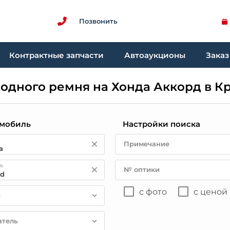
Позвонить
Контрактные запчасти
Автоаукционы
Заказ
одного ремня на Хонда Аккорд в К
мобиль
Настройки поиска
Примечание
ь
№ оптики
с фото
с ценой
в
атель