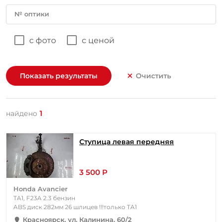
№ оптики
с фото
с ценой
Показать результаты
Очистить
1
найдено
Ступица левая передняя
3 500 Р
Honda Avancier
TA1, F23A 2.3 бензин
ABS диск 282мм 26 шлицев !!!только TA1
Красноярск, ул. Калинина, 60/2