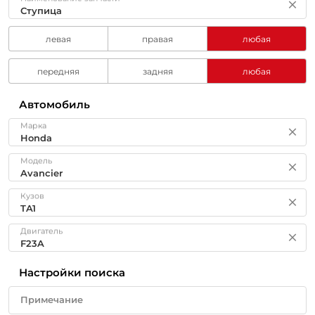
левая
правая
любая
передняя
задняя
любая
Автомобиль
Марка
Модель
Кузов
Двигатель
Настройки поиска
Примечание