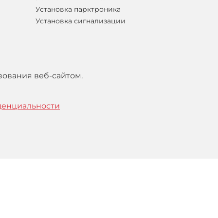
Установка парктроника
Установка сигнализации
зования веб-сайтом.
денциальности
тельским
соглашением
.
Понятно