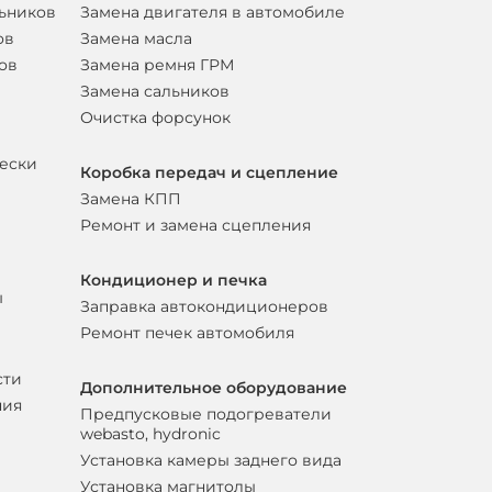
льников
Замена двигателя в автомобиле
ов
Замена масла
ов
Замена ремня ГРМ
Замена сальников
Очистка форсунок
вески
Коробка передач и сцепление
Замена КПП
Ремонт и замена сцепления
Кондиционер и печка
ы
Заправка автокондиционеров
Ремонт печек автомобиля
сти
Дополнительное оборудование
ния
Предпусковые подогреватели
webasto, hydronic
Установка камеры заднего вида
Установка магнитолы