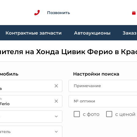
Позвонить
Контрактные запчасти
Автоаукционы
Заказ
пителя на Хонда Цивик Ферио в Кра
мобиль
Настройки поиска
Примечание
ь
№ оптики
с фото
с ценой
в
атель