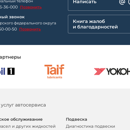
альный телефон
Написать
26-36-000
Позвонить
ный звонок
Книга жалоб
рского федерального округа
и благодарностей
50-00-50
Позвонить
артнеры
 услуг автосервиса
ское обслуживание
Подвеска
масел и других жидкостей
Диагностика подвески