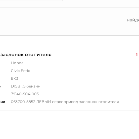
найд
заслонок отопителя
1
Honda
Civic Ferio
EK3
ь
D15B 1.5 бензин
79140-S04-003
ние
063700-5852 ЛЕВЫЙ сервопривод заслонок отопителя