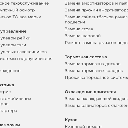
сное техобслуживание
Замена амортизаторов и пы
упочный осмотр
Замена пружин амортизатор
нтное ТО все марки
Замена сайлентблоков рычаг
подвески
Замена стоек
 управление
Замена шаровой
рулевой рейки
Ремонт, замена рычагов под
рулевой тяги
рулевых наконечников
Тормозная система
системы гидроусилителя
Замена тормозных дисков
схождение
Замена тормозных колодок
Прокачка тормозной систем
ктрика
ктрик
Охлаждение двигателя
автомобильных
Замена охлаждающей жидко
оров
Замена радиаторов охлажде
стартера
Кузов
лампочки
Кузовной ремонт