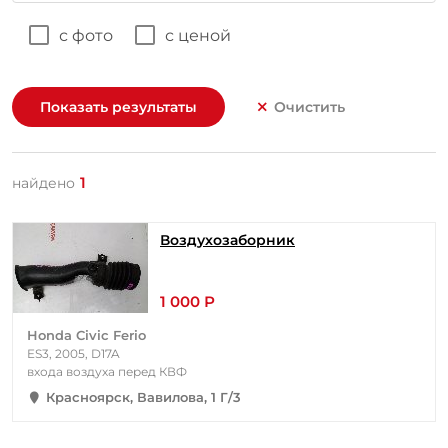
с фото
с ценой
Показать результаты
Очистить
1
найдено
Воздухозаборник
1 000 Р
Honda Civic Ferio
ES3, 2005, D17A
входа воздуха перед КВФ
Красноярск, Вавилова, 1 Г/3