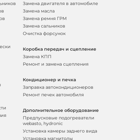
льников
Замена двигателя в автомобиле
ов
Замена масла
ов
Замена ремня ГРМ
Замена сальников
Очистка форсунок
вески
Коробка передач и сцепление
Замена КПП
Ремонт и замена сцепления
Кондиционер и печка
ы
Заправка автокондиционеров
Ремонт печек автомобиля
сти
Дополнительное оборудование
ния
Предпусковые подогреватели
webasto, hydronic
Установка камеры заднего вида
Установка магнитолы