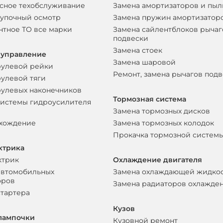
сное техобслуживание
Замена амортизаторов и пы
упочный осмотр
Замена пружин амортизатор
нтное ТО все марки
Замена сайлентблоков рычаг
подвески
Замена стоек
 управление
Замена шаровой
рулевой рейки
Ремонт, замена рычагов под
рулевой тяги
рулевых наконечников
Тормозная система
системы гидроусилителя
Замена тормозных дисков
схождение
Замена тормозных колодок
Прокачка тормозной систем
ктрика
ктрик
Охлаждение двигателя
автомобильных
Замена охлаждающей жидко
оров
Замена радиаторов охлажде
стартера
Кузов
лампочки
Кузовной ремонт