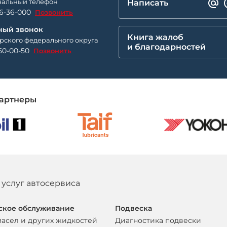
альный телефон
Написать
26-36-000
Позвонить
ный звонок
Книга жалоб
рского федерального округа
и благодарностей
50-00-50
Позвонить
артнеры
 услуг автосервиса
ское обслуживание
Подвеска
масел и других жидкостей
Диагностика подвески