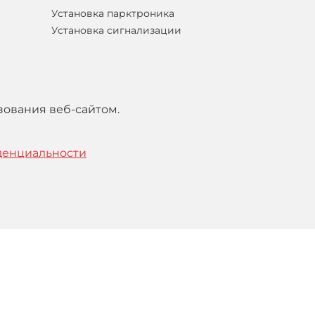
Установка парктроника
Установка сигнализации
зования веб-сайтом.
денциальности
тельским
соглашением
.
Понятно