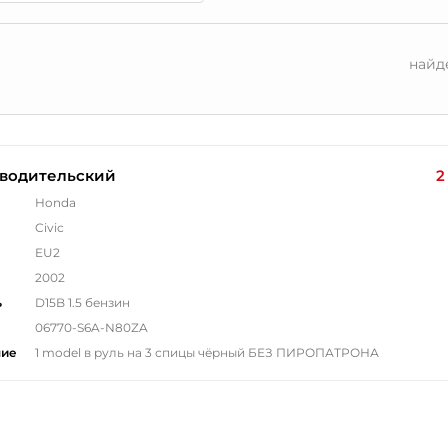
найд
 водительский
2
Honda
Civic
EU2
2002
ь
D15B 1.5 бензин
06770-S6A-N80ZA
ние
1 model в руль на 3 спицы чёрный БЕЗ ПИРОПАТРОНА