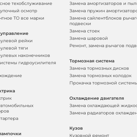
сное техобслуживание
Замена амортизаторов и пы
упочный осмотр
Замена пружин амортизатор
нтное ТО все марки
Замена сайлентблоков рычаг
подвески
Замена стоек
 управление
Замена шаровой
рулевой рейки
Ремонт, замена рычагов под
рулевой тяги
рулевых наконечников
Тормозная система
системы гидроусилителя
Замена тормозных дисков
схождение
Замена тормозных колодок
Прокачка тормозной систем
ктрика
ктрик
Охлаждение двигателя
автомобильных
Замена охлаждающей жидко
оров
Замена радиаторов охлажде
стартера
Кузов
лампочки
Кузовной ремонт