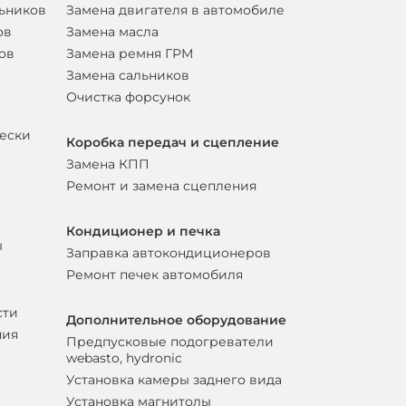
льников
Замена двигателя в автомобиле
ов
Замена масла
ов
Замена ремня ГРМ
Замена сальников
Очистка форсунок
вески
Коробка передач и сцепление
Замена КПП
Ремонт и замена сцепления
Кондиционер и печка
ы
Заправка автокондиционеров
Ремонт печек автомобиля
сти
Дополнительное оборудование
ния
Предпусковые подогреватели
webasto, hydronic
Установка камеры заднего вида
Установка магнитолы