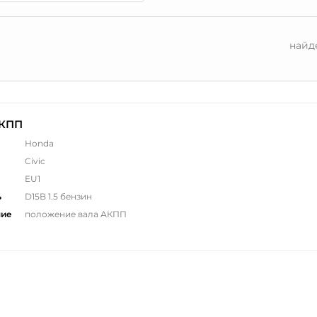
найд
 КПП
Honda
Civic
EU1
ь
D15B 1.5 бензин
ние
положение вала АКПП