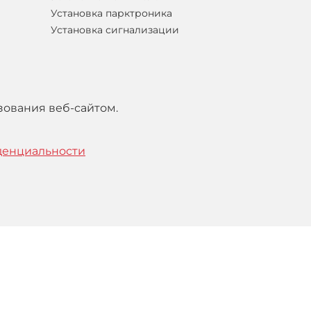
Установка парктроника
Установка сигнализации
зования веб-сайтом.
денциальности
тельским
соглашением
.
Понятно