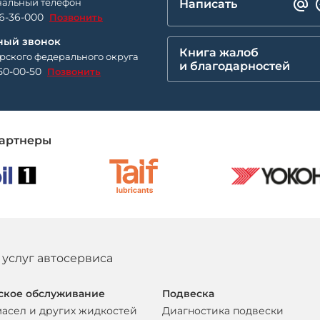
альный телефон
Написать
26-36-000
Позвонить
ный звонок
Книга жалоб
рского федерального округа
и благодарностей
50-00-50
Позвонить
артнеры
 услуг автосервиса
ское обслуживание
Подвеска
масел и других жидкостей
Диагностика подвески