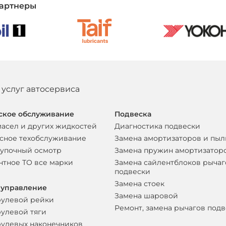
артнеры
 услуг автосервиса
ское обслуживание
Подвеска
масел и других жидкостей
Диагностика подвески
сное техобслуживание
Замена амортизаторов и пы
упочный осмотр
Замена пружин амортизатор
нтное ТО все марки
Замена сайлентблоков рычаг
подвески
Замена стоек
 управление
Замена шаровой
рулевой рейки
Ремонт, замена рычагов под
рулевой тяги
рулевых наконечников