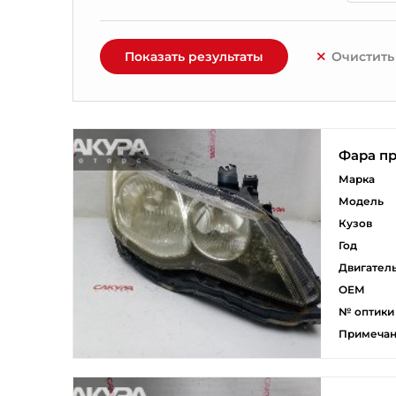
Показать результаты
Очистить
Фара пр
Марка
Модель
Кузов
Год
Двигател
ОЕМ
№ оптики
Примеча