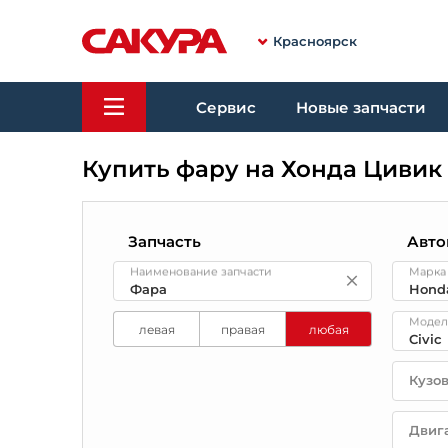
Красноярск
Сервис
Новые запчасти
Купить фару на Хонда Цивик
Запчасть
Авто
Наименование запчасти
Марка
Модел
левая
правая
любая
Кузо
Двиг