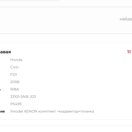
найд
авая
11
Honda
Civic
FD1
2008
ь
R18A
33101-SNB-J03
P5493
ние
1model XENON комплект +корректор+планка