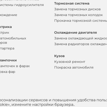
Тормозная система
системы гидроусилителя
Замена тормозных дисков
схождение
Замена тормозных колодок
Прокачка тормозной систем
ктрика
ктрик
Охлаждение двигателя
автомобильных
Замена охлаждающей жидко
оров
Замена радиаторов охлажде
стартера
Кузов
лампочки
Кузовной ремонт
лампочек в фарах
Покраска автомобиля
овка фар
ерсонализации сервисов и повышения удобства поль
kie», измените настройки браузера..