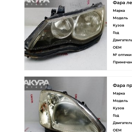
Фара л
Марка
Модель
Кузов
Год
Двигател
ОЕМ
№ оптики
Примеча
Фара пр
Марка
Модель
Кузов
Год
Двигател
ОЕМ