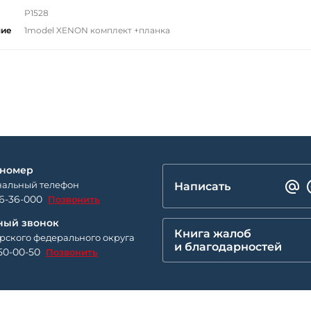
P1528
ние
1model XENON комплект +планка
 номер
альный телефон
Написать
26-36-000
Позвонить
ный звонок
Книга жалоб
рского федерального округа
и благодарностей
50-00-50
Позвонить