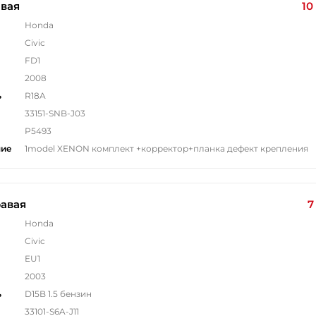
евая
10
Honda
Civic
FD1
2008
ь
R18A
33151-SNB-J03
P5493
ние
1model XENON комплект +корректор+планка дефект крепления
авая
7
Honda
Civic
EU1
2003
ь
D15B 1.5 бензин
33101-S6A-J11