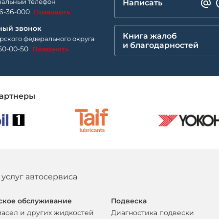
альный телефон
Написать
26-36-000
Позвонить
ный звонок
Книга жалоб
рского федерального округа
и благодарностей
50-00-50
Позвонить
артнеры
 услуг автосервиса
ское обслуживание
Подвеска
масел и других жидкостей
Диагностика подвески