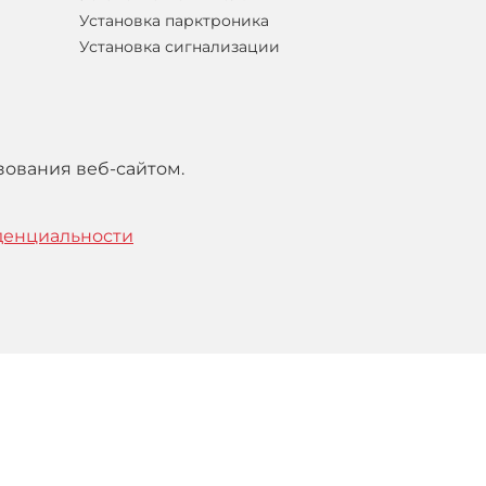
Установка парктроника
Установка сигнализации
зования веб-сайтом.
денциальности
тельским
соглашением
.
Понятно