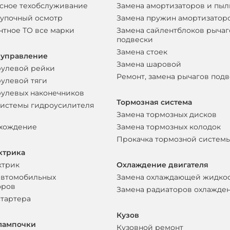
сное техобслуживание
Замена амортизаторов и пы
упочный осмотр
Замена пружин амортизатор
нтное ТО все марки
Замена сайлентблоков рычаг
подвески
Замена стоек
 управление
Замена шаровой
рулевой рейки
Ремонт, замена рычагов под
рулевой тяги
рулевых наконечников
Тормозная система
системы гидроусилителя
Замена тормозных дисков
схождение
Замена тормозных колодок
Прокачка тормозной систем
ктрика
ктрик
Охлаждение двигателя
автомобильных
Замена охлаждающей жидко
оров
Замена радиаторов охлажде
стартера
Кузов
лампочки
Кузовной ремонт