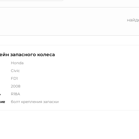
найд
ейн запасного колеса
Honda
Civic
FD1
2008
ь
R18A
ние
болт крепления запаски