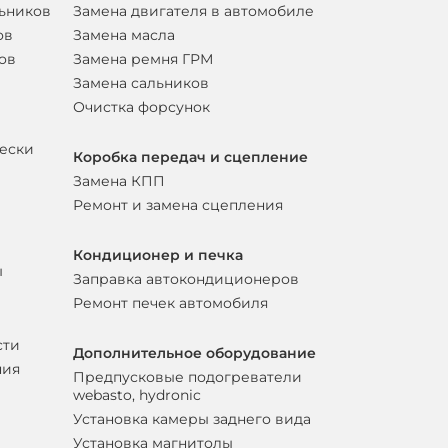
льников
Замена двигателя в автомобиле
ов
Замена масла
ов
Замена ремня ГРМ
Замена сальников
Очистка форсунок
вески
Коробка передач и сцепление
Замена КПП
Ремонт и замена сцепления
Кондиционер и печка
ы
Заправка автокондиционеров
Ремонт печек автомобиля
сти
Дополнительное оборудование
ния
Предпусковые подогреватели
webasto, hydronic
Установка камеры заднего вида
Установка магнитолы