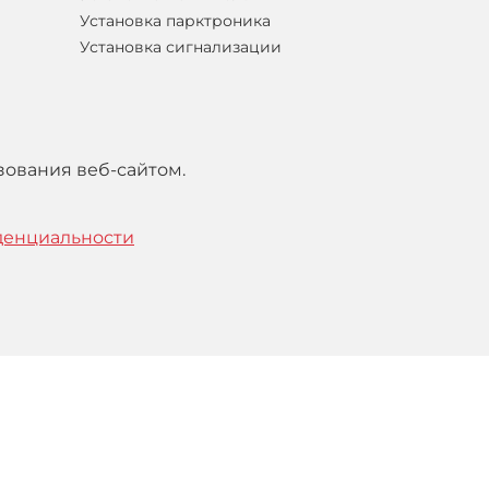
Установка парктроника
Установка сигнализации
зования веб-сайтом.
денциальности
тельским
соглашением
.
Понятно