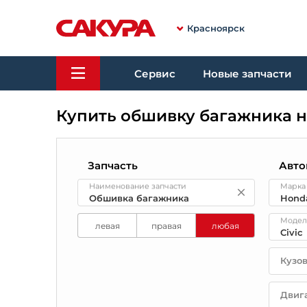
Красноярск
Сервис
Новые запчасти
Купить обшивку багажника н
Запчасть
Авто
Наименование запчасти
Марка
Модел
левая
правая
любая
Кузо
Двиг