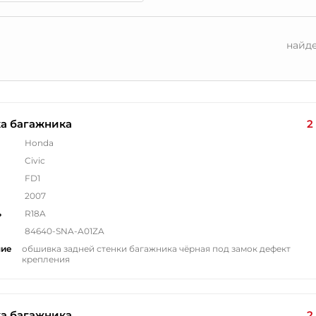
найд
а багажника
2
Honda
Civic
FD1
2007
ь
R18A
84640-SNA-A01ZA
ние
обшивка задней стенки багажника чёрная под замок дефект
крепления
а багажника
2