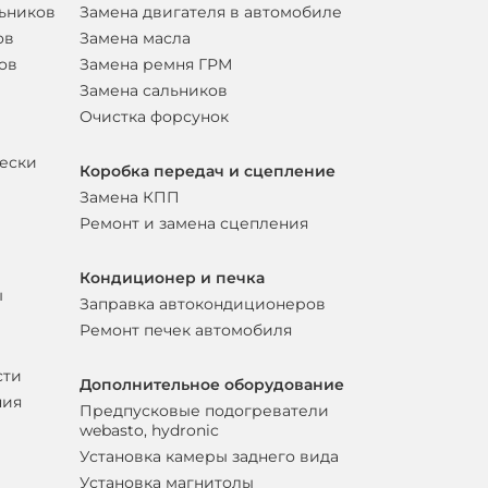
льников
Замена двигателя в автомобиле
ов
Замена масла
ов
Замена ремня ГРМ
Замена сальников
Очистка форсунок
вески
Коробка передач и сцепление
Замена КПП
Ремонт и замена сцепления
Кондиционер и печка
ы
Заправка автокондиционеров
Ремонт печек автомобиля
сти
Дополнительное оборудование
ния
Предпусковые подогреватели
webasto, hydronic
Установка камеры заднего вида
Установка магнитолы