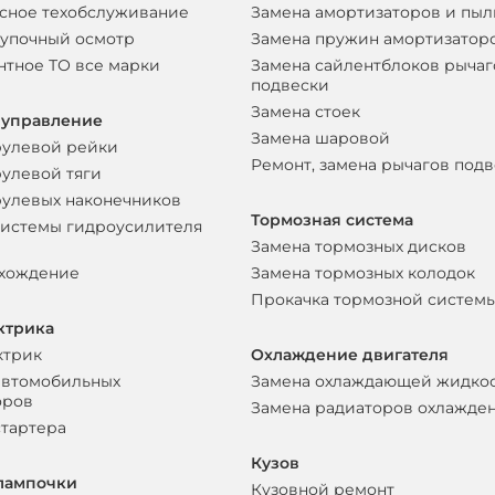
сное техобслуживание
Замена амортизаторов и пы
упочный осмотр
Замена пружин амортизатор
нтное ТО все марки
Замена сайлентблоков рычаг
подвески
Замена стоек
 управление
Замена шаровой
рулевой рейки
Ремонт, замена рычагов под
рулевой тяги
рулевых наконечников
Тормозная система
системы гидроусилителя
Замена тормозных дисков
схождение
Замена тормозных колодок
Прокачка тормозной систем
ктрика
ктрик
Охлаждение двигателя
автомобильных
Замена охлаждающей жидко
оров
Замена радиаторов охлажде
стартера
Кузов
лампочки
Кузовной ремонт