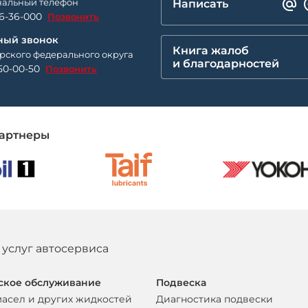
альный телефон
Написать
26-36-000
Позвонить
ный звонок
Книга жалоб
рского федерального округа
и благодарностей
50-00-50
Позвонить
артнеры
 услуг автосервиса
ское обслуживание
Подвеска
масел и других жидкостей
Диагностика подвески