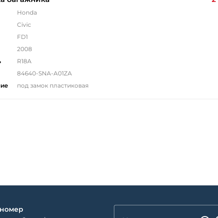
Honda
Civic
FD1
2008
ь
R18A
84640-SNA-A01ZA
ние
под замок пластиковая
 номер