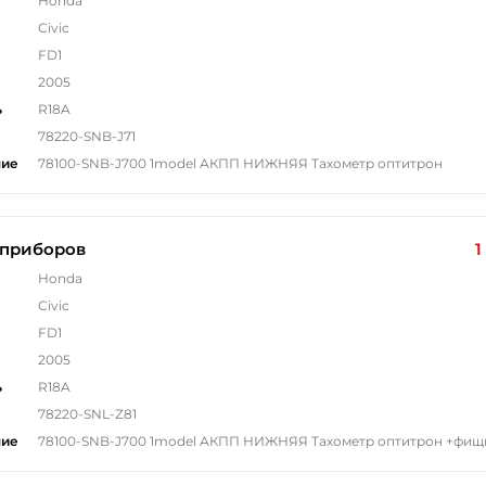
Honda
Civic
FD1
2005
ь
R18A
78220-SNB-J71
ние
78100-SNB-J700 1model АКПП НИЖНЯЯ Тахометр оптитрон
 приборов
1
Honda
Civic
FD1
2005
ь
R18A
78220-SNL-Z81
ние
78100-SNB-J700 1model АКПП НИЖНЯЯ Тахометр оптитрон +фищ