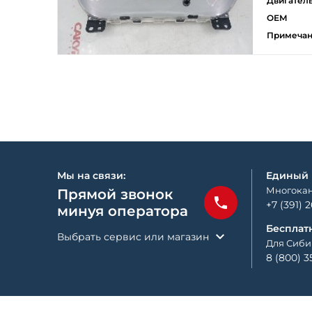
Двигател
ОЕМ
Примеча
Мы на связи:
Единый
Многокан
Прямой звонок
+7 (391) 
минуя оператора
Бесплат
Выбрать сервис или магазин
Для Сиби
8 (800) 3