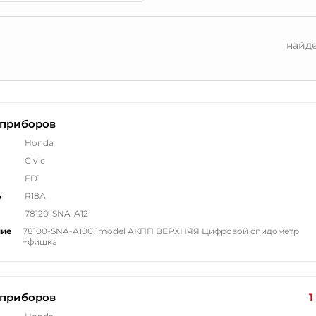
найд
 приборов
Honda
Civic
FD1
ь
R18A
78120-SNA-A12
ние
78100-SNA-A100 1model АКПП ВЕРХНЯЯ Цифровой спидометр
+фишка
 приборов
1