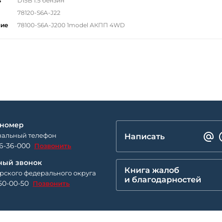
ь
D15B 1.5 бензин
78120-S6A-J22
ние
78100-S6A-J200 1model АКПП 4WD
 номер
альный телефон
Написать
26-36-000
Позвонить
ный звонок
Книга жалоб
рского федерального округа
и благодарностей
50-00-50
Позвонить