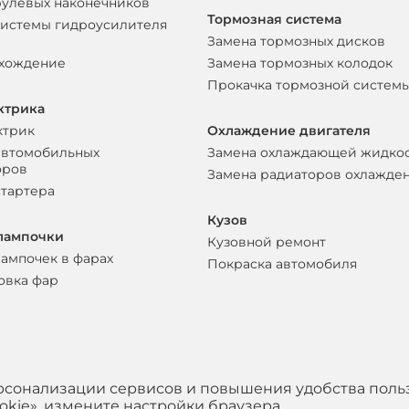
рулевых наконечников
Тормозная система
системы гидроусилителя
Замена тормозных дисков
схождение
Замена тормозных колодок
Прокачка тормозной систем
ктрика
ктрик
Охлаждение двигателя
автомобильных
Замена охлаждающей жидко
оров
Замена радиаторов охлажде
стартера
Кузов
лампочки
Кузовной ремонт
лампочек в фарах
Покраска автомобиля
овка фар
ерсонализации сервисов и повышения удобства поль
kie», измените настройки браузера..