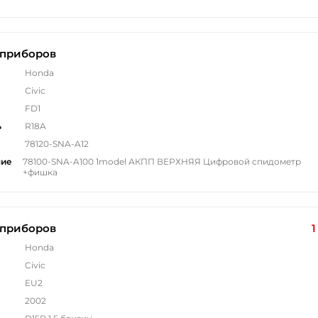
 приборов
Honda
Civic
FD1
ь
R18A
78120-SNA-A12
ние
78100-SNA-A100 1model АКПП ВЕРХНЯЯ Цифровой спидометр
+фишка
 приборов
1
Honda
Civic
EU2
2002