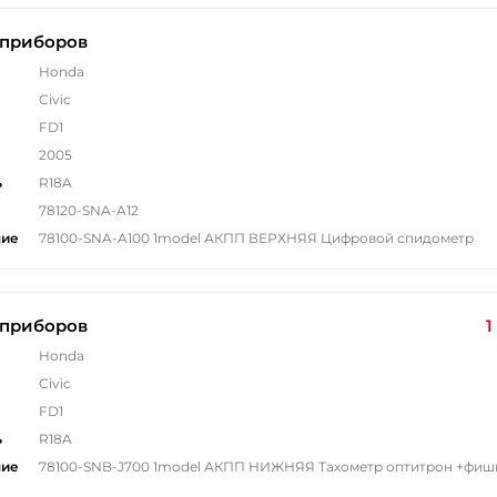
 приборов
Honda
Civic
FD1
2005
ь
R18A
78120-SNA-A12
ние
78100-SNA-A100 1model АКПП ВЕРХНЯЯ Цифровой спидометр
 приборов
1
Honda
Civic
FD1
ь
R18A
ние
78100-SNB-J700 1model АКПП НИЖНЯЯ Тахометр оптитрон +фиш