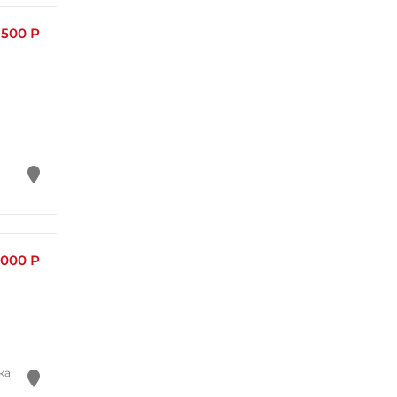
500 Р
 000 Р
ка