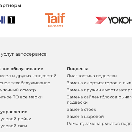
артнеры
 услуг автосервиса
ское обслуживание
Подвеска
масел и других жидкостей
Диагностика подвески
сное техобслуживание
Замена амортизаторов и пы
упочный осмотр
Замена пружин амортизатор
нтное ТО все марки
Замена сайлентблоков рычаг
подвески
Замена стоек
 управление
Замена шаровой
рулевой рейки
Ремонт, замена рычагов под
рулевой тяги