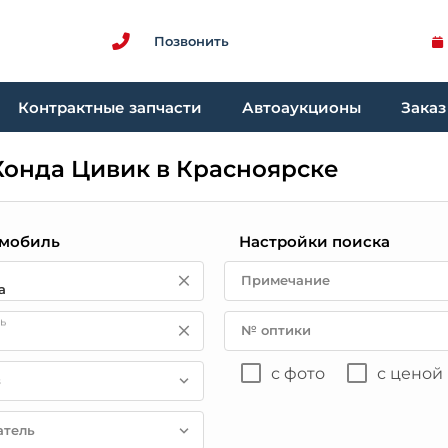
Позвонить
Контрактные запчасти
Автоаукционы
Заказ
Хонда Цивик в Красноярске
мобиль
Настройки поиска
Примечание
ь
№ оптики
с фото
с ценой
в
атель