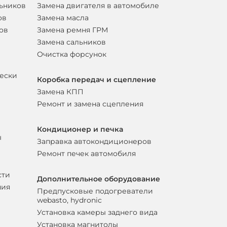
льников
Замена двигателя в автомобиле
ов
Замена масла
ов
Замена ремня ГРМ
Замена сальников
Очистка форсунок
вески
Коробка передач и сцепление
Замена КПП
Ремонт и замена сцепления
Кондиционер и печка
ы
Заправка автокондиционеров
Ремонт печек автомобиля
сти
Дополнительное оборудование
ния
Предпусковые подогреватели
webasto, hydronic
Установка камеры заднего вида
Установка магнитолы