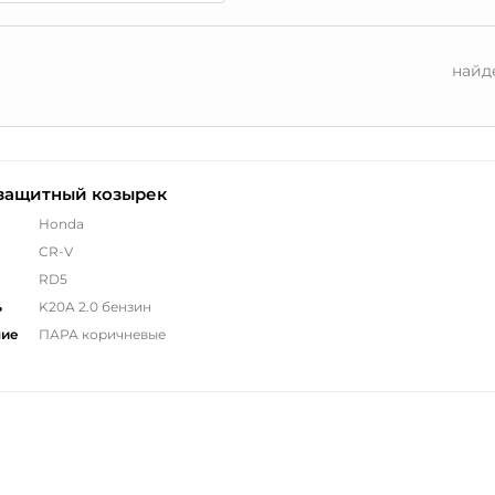
найд
защитный козырек
Honda
CR-V
RD5
ь
K20A 2.0 бензин
ние
ПАРА коричневые