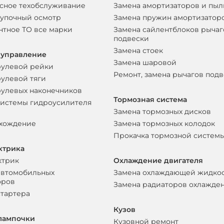
сное техобслуживание
Замена амортизаторов и пы
упочный осмотр
Замена пружин амортизатор
нтное ТО все марки
Замена сайлентблоков рычаг
подвески
Замена стоек
 управление
Замена шаровой
рулевой рейки
Ремонт, замена рычагов под
рулевой тяги
рулевых наконечников
Тормозная система
системы гидроусилителя
Замена тормозных дисков
схождение
Замена тормозных колодок
Прокачка тормозной систем
ктрика
ктрик
Охлаждение двигателя
автомобильных
Замена охлаждающей жидко
оров
Замена радиаторов охлажде
стартера
Кузов
лампочки
Кузовной ремонт