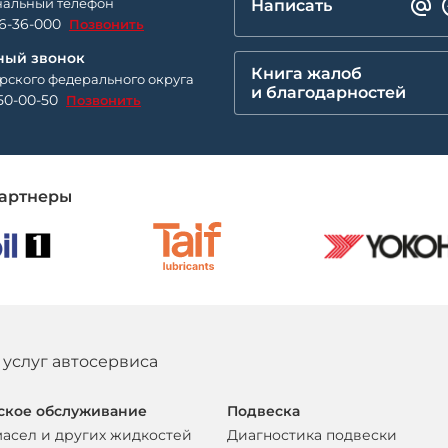
альный телефон
Написать
26-36-000
Позвонить
ный звонок
Книга жалоб
рского федерального округа
и благодарностей
50-00-50
Позвонить
артнеры
 услуг автосервиса
ское обслуживание
Подвеска
масел и других жидкостей
Диагностика подвески