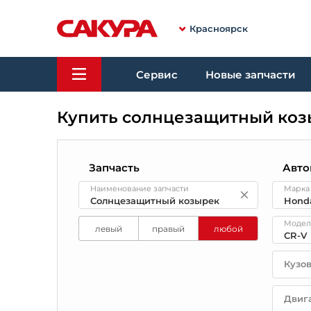
Красноярск
Сервис
Новые запчасти
Купить солнцезащитный козы
Запчасть
Авто
Наименование запчасти
Марка
Модел
левый
правый
любой
Кузо
Двиг