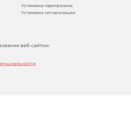
Установка парктроника
Установка сигнализации
зования веб-сайтом.
денциальности
тельским
соглашением
.
Понятно