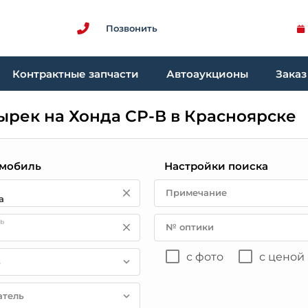
Позвонить
Контрактные запчасти
Автоаукционы
Заказ
рек на Хонда СР-В в Красноярске
мобиль
Настройки поиска
Примечание
ь
№ оптики
с фото
с ценой
в
атель