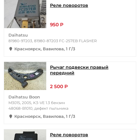
Реле поворотов
950 Р
Daihatsu
81980-97203, 81980-87203 FC-257EB FLASHER
Красноярск, Вавилова, 1 Г/3
Рычаг подвески правый
передний
2 500 Р
Daihatsu Boon
M301S, 2005, K3-VE 1.3 бензин
48068-B1010, дефект пыльника
Красноярск, Вавилова, 1 Г/3
Реле поворотов