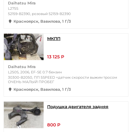
Daihatsu Mira
L275S
52159-B2390, розовый 52159-B2390
Красноярск, Вавилова, 1 Г/3
МКПП
13 125 Р
Daihatsu Mira
L250S, 2006, EF-SE 0.7 бензин
30300-B2050, ПП 5SPEED +датчик скорости выжим тросом
ОЧЕНЬ МАЛЫЙ ПРОБЕГ
Красноярск, Вавилова, 1 Г/3
Подушка двигателя задняя
800 Р