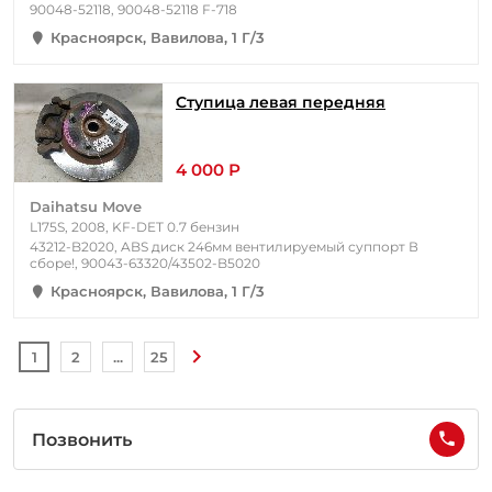
90048-52118, 90048-52118 F-718
Красноярск, Вавилова, 1 Г/3
Ступица левая передняя
4 000 Р
Daihatsu Move
L175S, 2008, KF-DET 0.7 бензин
43212-B2020, ABS диск 246мм вентилируемый суппорт В
сборе!, 90043-63320/43502-B5020
Красноярск, Вавилова, 1 Г/3
1
2
...
25
Позвонить