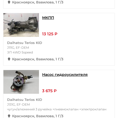
Красноярск, Вавилова, 1 Г/3
МКПП
13 125 Р
Daihatsu Terios KID
J111G, EF-DEM
ЗП 4WD 5speed
Красноярск, Вавилова, 1 Г/3
Насос гидроусилителя
3 675 Р
Daihatsu Terios KID
J131G, EF-DEM
чугун/алюминий 3 ручейка +пневмоклапан +электроклапан
Красноярск, Вавилова, 1 Г/3