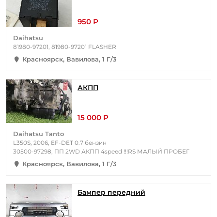
950 Р
Daihatsu
81980-97201, 81980-97201 FLASHER
Красноярск, Вавилова, 1 Г/3
АКПП
15 000 Р
Daihatsu Tanto
L350S, 2006, EF-DET 0.7 бензин
30500-97298, ПП 2WD АКПП 4speed !!!RS МАЛЫЙ ПРОБЕГ
Красноярск, Вавилова, 1 Г/3
Бампер передний