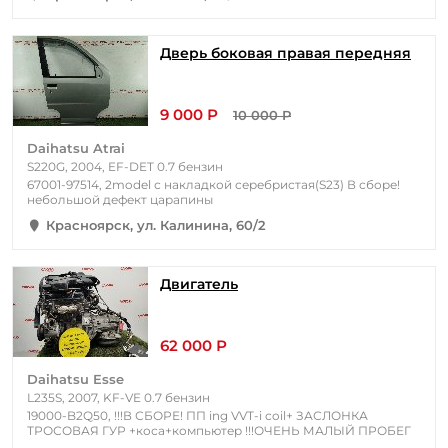
Дверь боковая правая передняя
9 000 Р
10 000 Р
Daihatsu Atrai
S220G, 2004, EF-DET 0.7 бензин
67001-97514, 2model с накладкой серебристая(S23) В сборе!
небольшой дефект царапины
Красноярск, ул. Калинина, 60/2
Двигатель
62 000 Р
Daihatsu Esse
L235S, 2007, KF-VE 0.7 бензин
19000-B2Q50, !!!В СБОРЕ! ПП ing VVT-i coil+ ЗАСЛОНКА
ТРОСОВАЯ ГУР +коса+компьютер !!!ОЧЕНЬ МАЛЫЙ ПРОБЕГ