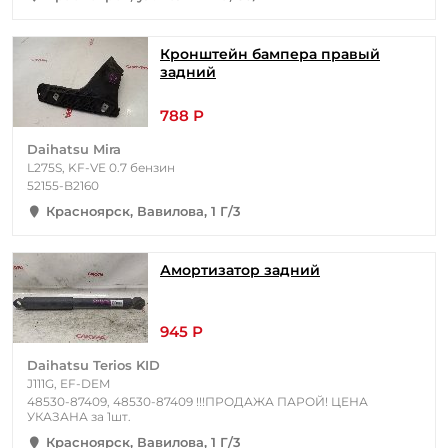
Кронштейн бампера правый
задний
788 Р
Daihatsu Mira
L275S, KF-VE 0.7 бензин
52155-B2160
Красноярск, Вавилова, 1 Г/3
Амортизатор задний
945 Р
Daihatsu Terios KID
J111G, EF-DEM
48530-87409, 48530-87409 !!!ПРОДАЖА ПАРОЙ! ЦЕНА
УКАЗАНА за 1шт.
Красноярск, Вавилова, 1 Г/3