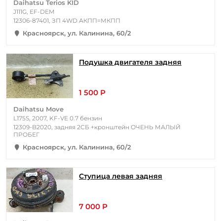
Daihatsu Terios KID
J111G, EF-DEM
12306-87401, ЗП 4WD АКПП=МКПП
Красноярск, ул. Калинина, 60/2
Подушка двигателя задняя
1 500 Р
Daihatsu Move
L175S, 2007, KF-VE 0.7 бензин
12309-B2020, задняя 2СБ +кронштейн ОЧЕНЬ МАЛЫЙ
ПРОБЕГ
Красноярск, ул. Калинина, 60/2
Ступица левая задняя
7 000 Р