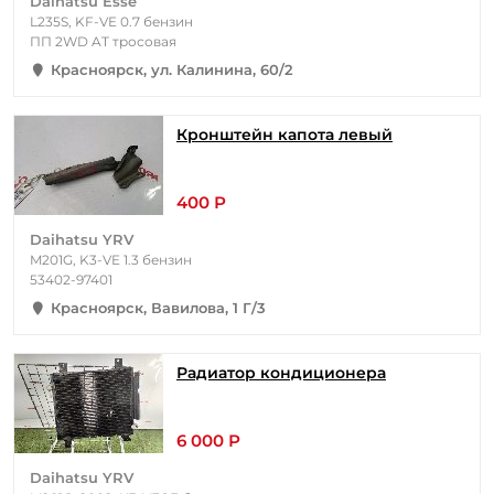
Daihatsu Esse
L235S, KF-VE 0.7 бензин
ПП 2WD AT тросовая
Красноярск, ул. Калинина, 60/2
Кронштейн капота левый
400 Р
Daihatsu YRV
M201G, K3-VE 1.3 бензин
53402-97401
Красноярск, Вавилова, 1 Г/3
Радиатор кондиционера
6 000 Р
Daihatsu YRV