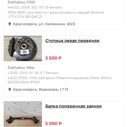
Daihatsu COO
M402S, 2009, 3SZ-VE 1.5 бензин
17410-B1110, вся трасса с резонатором и задней банкой
=TOYOTA BB QNC21
Красноярск, ул. Калинина, 60/2
Ступица левая передняя
3 500 Р
Daihatsu Mira
L700S, 2001, EF-SE 0.7 бензин
43212-97201, !!!НЕ ABS диск НЕвентилируемый 211мм, 90043-
63253/43502-97201
Красноярск, Вавилова, 1 Г/3
Балка поперечная задняя
5 000 Р