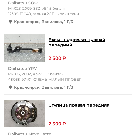
Daihatsu COO
M402S, 2009, 3SZ-VE 1.5 бензин
12309-B1040, задняя 2СБ +кронштейн
Красноярск, Вавилова, 1 Г/3
Рычаг подвески правый
передний
2 500 Р
Daihatsu YRV
M201G, 2002, K3-VE 1.3 бензин
48068-97401, ОЧЕНЬ МАЛЫЙ ПРОБЕГ
Красноярск, Вавилова, 1 Г/3
Ступица правая передняя
2 500 Р
Daihatsu Move Latte