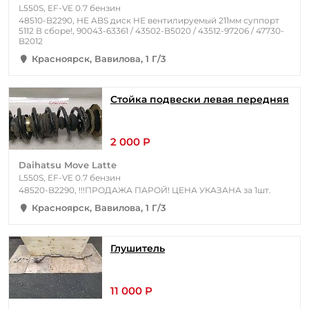
L550S, EF-VE 0.7 бензин
48510-B2290, НЕ ABS диск НЕ вентилируемый 211мм суппорт
5112 В сборе!, 90043-63361 / 43502-B5020 / 43512-97206 / 47730-
B2012
Красноярск, Вавилова, 1 Г/3
Стойка подвески левая передняя
2 000 Р
Daihatsu Move Latte
L550S, EF-VE 0.7 бензин
48520-B2290, !!!ПРОДАЖА ПАРОЙ! ЦЕНА УКАЗАНА за 1шт.
Красноярск, Вавилова, 1 Г/3
Глушитель
11 000 Р