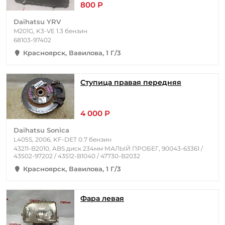
800 Р
Daihatsu YRV
M201G, K3-VE 1.3 бензин
68103-97402
Красноярск, Вавилова, 1 Г/3
Ступица правая передняя
4 000 Р
Daihatsu Sonica
L405S, 2006, KF-DET 0.7 бензин
43211-B2010, ABS диск 234мм МАЛЫЙ ПРОБЕГ, 90043-63361 /
43502-97202 / 43512-B1040 / 47730-B2032
Красноярск, Вавилова, 1 Г/3
Фара левая