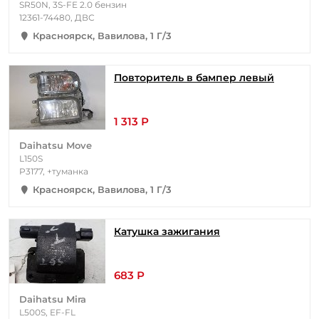
SR50N, 3S-FE 2.0 бензин
12361-74480, ДВС
Красноярск, Вавилова, 1 Г/3
Повторитель в бампер левый
1 313 Р
Daihatsu Move
L150S
P3177, +туманка
Красноярск, Вавилова, 1 Г/3
Катушка зажигания
683 Р
Daihatsu Mira
L500S, EF-FL