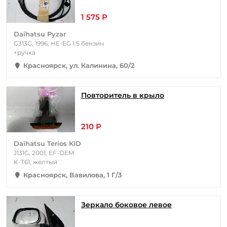
1 575 Р
Daihatsu Pyzar
G313G, 1996, HE-EG 1.5 бензин
+ручка
Красноярск, ул. Калинина, 60/2
Повторитель в крыло
210 Р
Daihatsu Terios KID
J131G, 2001, EF-DEM
K-T61, жёлтый
Красноярск, Вавилова, 1 Г/3
Зеркало боковое левое