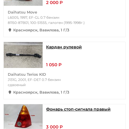
2 000 Р
Daihatsu Move
L600S, 1997, EF-GL 0.7 бензин
81150-87B01, 100-51555, галоген (1995-1998г.)
Красноярск, Вавилова, 1 Г/3
Кардан рулевой
1 050 Р
Daihatsu Terios KID
J131G, 2001, EF-DET 0.7 бензин
сдвоеный
Красноярск, Вавилова, 1 Г/3
Фонарь стоп-сигнала правый
3 000 Р