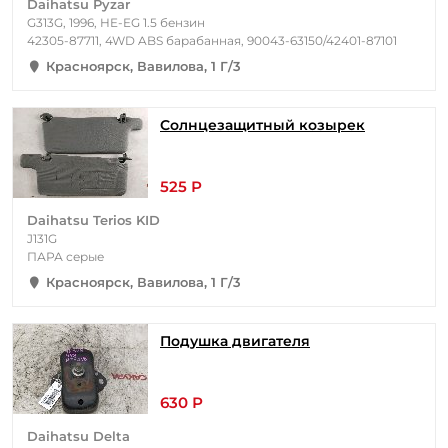
Daihatsu Pyzar
G313G, 1996, HE-EG 1.5 бензин
42305-87711, 4WD ABS барабанная, 90043-63150/42401-87101
Красноярск, Вавилова, 1 Г/3
Солнцезащитный козырек
525 Р
Daihatsu Terios KID
J131G
ПАРА серые
Красноярск, Вавилова, 1 Г/3
Подушка двигателя
630 Р
Daihatsu Delta