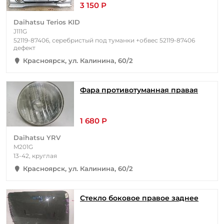
3 150 Р
Daihatsu Terios KID
J111G
52119-87406, серебристый под туманки +обвес 52119-87406
дефект
Красноярск, ул. Калинина, 60/2
Фара противотуманная правая
1 680 Р
Daihatsu YRV
M201G
13-42, круглая
Красноярск, ул. Калинина, 60/2
Стекло боковое правое заднее