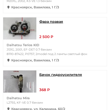
M201G, 2002, K3-VE 1.3 бензин
Красноярск, Вавилова, 1 Г/3
Фара правая
2 500 Р
Daihatsu Terios KID
J131G, 2001, EF-DET 0.7 бензин
81110-87422, P0757, 2model под 2 лампы светлый фон
Красноярск, Вавилова, 1 Г/3
Бачок гидроусилителя
368 Р
Daihatsu Mira
L275S, KF-VE 0.7 бензин
Красноярск, ул. Калинина, 60/2