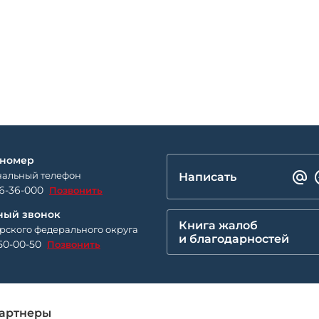
 номер
альный телефон
Написать
26-36-000
Позвонить
ный звонок
Книга жалоб
рского федерального округа
и благодарностей
50-00-50
Позвонить
артнеры