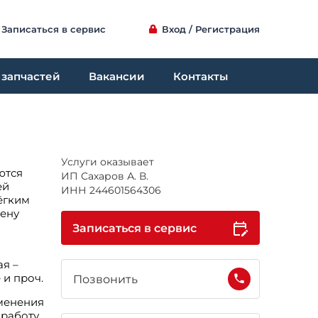
Записаться в сервис
Вход / Регистрация
 запчастей
Вакансии
Контакты
Услуги оказывает
ются
ИП Сахаров А. В.
ей
ИНН 244601564306
ёгким
мену
Записаться в сервис
я –
 и проч.
Позвонить
зменения
 работу