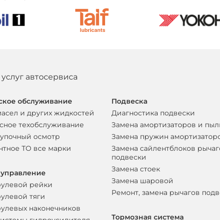
 услуг автосервиса
ское обслуживание
Подвеска
масел и других жидкостей
Диагностика подвески
сное техобслуживание
Замена амортизаторов и пы
упочный осмотр
Замена пружин амортизатор
нтное ТО все марки
Замена сайлентблоков рычаг
подвески
Замена стоек
 управление
Замена шаровой
рулевой рейки
Ремонт, замена рычагов под
рулевой тяги
рулевых наконечников
Тормозная система