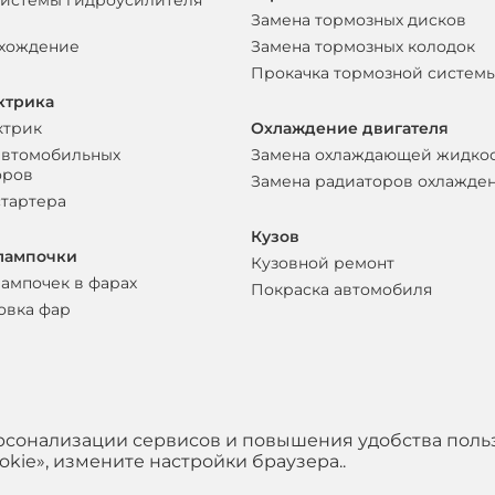
системы гидроусилителя
Замена тормозных дисков
схождение
Замена тормозных колодок
Прокачка тормозной систем
ктрика
ктрик
Охлаждение двигателя
автомобильных
Замена охлаждающей жидко
оров
Замена радиаторов охлажде
стартера
Кузов
лампочки
Кузовной ремонт
лампочек в фарах
Покраска автомобиля
овка фар
ерсонализации сервисов и повышения удобства поль
kie», измените настройки браузера..