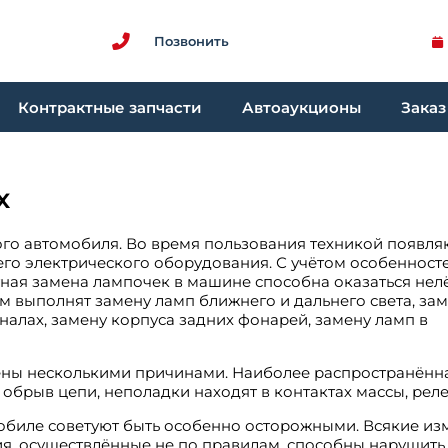
Позвонить
Контрактные запчасти
Автоаукционы
Заказ
х
ого автомобиля. Во время пользования техникой появля
го электрического оборудования. С учётом особенност
ная замена лампочек в машине способна оказаться нел
 выполнят замену ламп ближнего и дальнего света, за
гналах, замену корпуса задних фонарей, замену ламп в
лены несколькими причинами. Наиболее распространённа
брыв цепи, неполадки находят в контактах массы, реле
обиле советуют быть особенно осторожными. Всякие и
я, осуществлённые не по правилам, способны нарушить