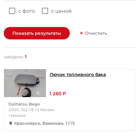
с фото
с ценой
Показать результаты
Очистить
1
найдено
Лючок топливного бака
1 260 Р
Daihatsu Bego
J210G, 3SZ-VE 1.5 бензин
+крышка
Красноярск, Вавилова, 1 Г/3