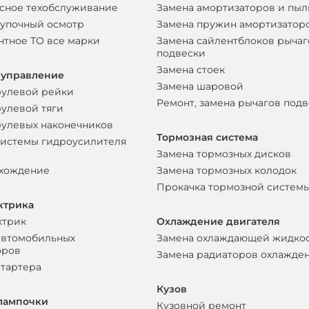
сное техобслуживание
Замена амортизаторов и пы
упочный осмотр
Замена пружин амортизатор
нтное ТО все марки
Замена сайлентблоков рычаг
подвески
Замена стоек
 управление
Замена шаровой
рулевой рейки
Ремонт, замена рычагов под
рулевой тяги
рулевых наконечников
Тормозная система
системы гидроусилителя
Замена тормозных дисков
схождение
Замена тормозных колодок
Прокачка тормозной систем
ктрика
ктрик
Охлаждение двигателя
автомобильных
Замена охлаждающей жидко
оров
Замена радиаторов охлажде
стартера
Кузов
лампочки
Кузовной ремонт