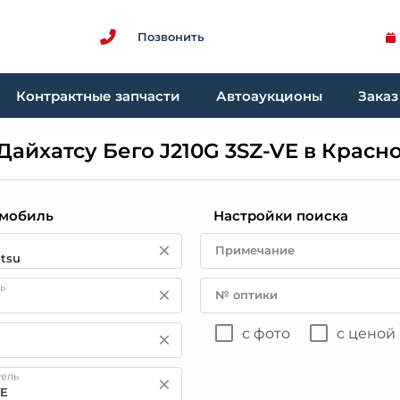
Позвонить
Контрактные запчасти
Автоаукционы
Заказ
Дайхатсу Бего J210G 3SZ-VE в Красн
мобиль
Настройки поиска
Примечание
ь
№ оптики
с фото
с ценой
тель