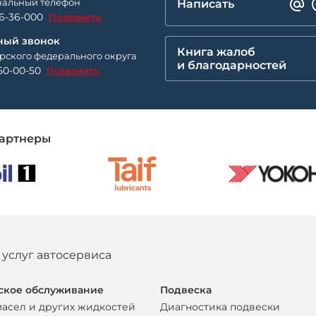
альный телефон
Написать
26-36-000
Позвонить
ный звонок
Книга жалоб
рского федерального округа
и благодарностей
50-00-50
Позвонить
артнеры
 услуг автосервиса
ское обслуживание
Подвеска
масел и других жидкостей
Диагностика подвески