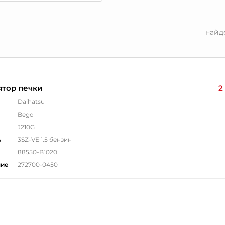
найд
ятор печки
2
Daihatsu
Bego
J210G
ь
3SZ-VE 1.5 бензин
88550-B1020
ние
272700-0450