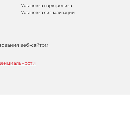
Установка парктроника
Установка сигнализации
зования веб-сайтом.
денциальности
тельским
соглашением
.
Понятно