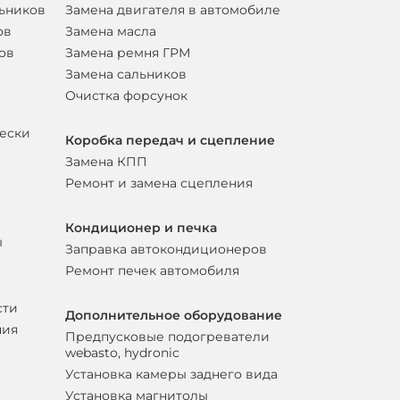
льников
Замена двигателя в автомобиле
ов
Замена масла
ов
Замена ремня ГРМ
Замена сальников
Очистка форсунок
вески
Коробка передач и сцепление
Замена КПП
Ремонт и замена сцепления
Кондиционер и печка
ы
Заправка автокондиционеров
Ремонт печек автомобиля
сти
Дополнительное оборудование
ния
Предпусковые подогреватели
webasto, hydronic
Установка камеры заднего вида
Установка магнитолы