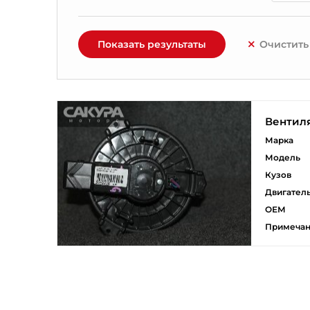
Показать результаты
Очистить
Вентил
Марка
Модель
Кузов
Двигател
ОЕМ
Примеча