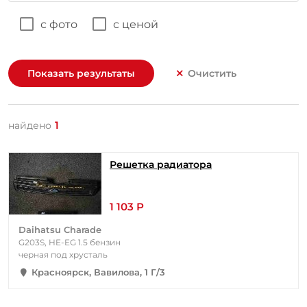
с фото
с ценой
Показать результаты
Очистить
1
найдено
Решетка радиатора
1 103 Р
Daihatsu Charade
G203S, HE-EG 1.5 бензин
черная под хрусталь
Красноярск, Вавилова, 1 Г/3