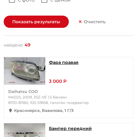
Показать результаты
Очистить
49
найдено
Фара правая
3 000 Р
Daihatsu COO
M402S, 2009, 3SZ-VE 1.5 бензин
81110-B1160, 100-51858, галоген +корректор
Красноярск, Вавилова, 1 Г/3
Бампер передний