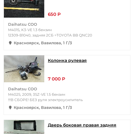
650 Р
Daihatsu COO
M401S, K3-VE 1.3 бензин
12309-B1040, задняя 2СБ =TOYOTA BB QNC20
Красноярск, Вавилова, 1 Г/3
Колонка рулевая
7 000 Р
Daihatsu COO
M402S, 2009, 3SZ-VE 1.5 бензин
!!!В СБОРЕ! БЕЗ руля электроусилитель
Красноярск, Вавилова, 1 Г/3
Дверь боковая правая задняя