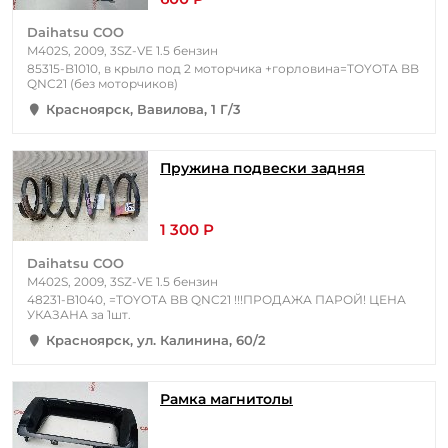
Daihatsu COO
M402S, 2009, 3SZ-VE 1.5 бензин
85315-B1010, в крыло под 2 моторчика +горловина=TOYOTA BB
QNC21 (без моторчиков)
Красноярск, Вавилова, 1 Г/3
Пружина подвески задняя
1 300 Р
Daihatsu COO
M402S, 2009, 3SZ-VE 1.5 бензин
48231-B1040, =TOYOTA BB QNC21 !!!ПРОДАЖА ПАРОЙ! ЦЕНА
УКАЗАНА за 1шт.
Красноярск, ул. Калинина, 60/2
Рамка магнитолы