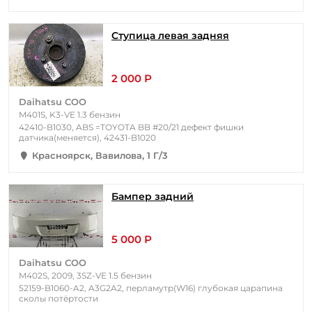
Ступица левая задняя
2 000 Р
Daihatsu COO
M401S, K3-VE 1.3 бензин
42410-B1030, ABS =TOYOTA BB #20/21 дефект фишки
датчика(меняется), 42431-B1020
Красноярск, Вавилова, 1 Г/3
Бампер задний
5 000 Р
Daihatsu COO
M402S, 2009, 3SZ-VE 1.5 бензин
52159-B1060-A2, A3G2A2, перламутр(W16) глубокая царапина
сколы потёртости