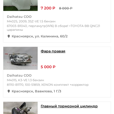
7 200 Р
8 000 Р
Daihatsu COO
M402S, 2009, 3SZ-VE 1.5 бензин
67003-B1040, перламутр(W16) В сборе! =TOYOTA BB QNC21
царапины
Красноярск, ул. Калинина, 60/2
Фара правая
5 000 Р
Daihatsu COO
M401S, K3-VE 1.3 бензин
81110-B1170, 100-51859, XENON комплект +корректор
Красноярск, Вавилова, 1 Г/3
Главный тормозной цилиндр