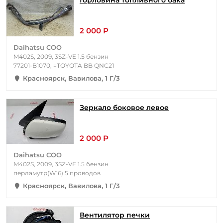
Горловина топливного бака
2 000 Р
Daihatsu COO
M402S, 2009, 3SZ-VE 1.5 бензин
77201-B1070, =TOYOTA BB QNC21
Красноярск, Вавилова, 1 Г/3
Зеркало боковое левое
2 000 Р
Daihatsu COO
M402S, 2009, 3SZ-VE 1.5 бензин
перламутр(W16) 5 проводов
Красноярск, Вавилова, 1 Г/3
Вентилятор печки