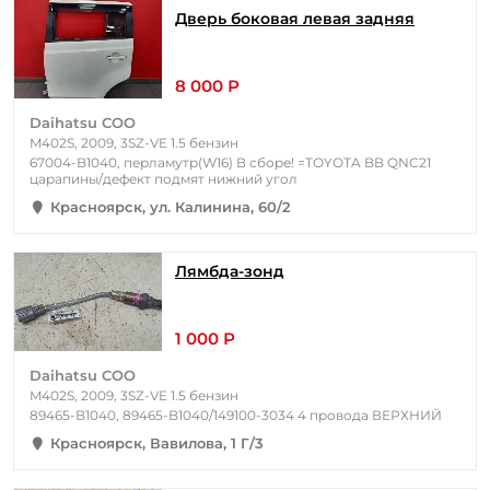
Дверь боковая левая задняя
8 000 Р
Daihatsu COO
M402S, 2009, 3SZ-VE 1.5 бензин
67004-B1040, перламутр(W16) В сборе! =TOYOTA BB QNC21
царапины/дефект подмят нижний угол
Красноярск, ул. Калинина, 60/2
Лямбда-зонд
1 000 Р
Daihatsu COO
M402S, 2009, 3SZ-VE 1.5 бензин
89465-B1040, 89465-B1040/149100-3034 4 провода ВЕРХНИЙ
Красноярск, Вавилова, 1 Г/3