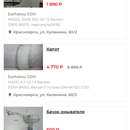
1 890 Р
Daihatsu COO
M402S, 2009, 3SZ-VE 1.5 бензин
53812-B1070, перламутр(W16)
Красноярск, ул. Калинина, 60/2
Капот
4 770 Р
5 300 Р
Daihatsu COO
M401S, K3-VE 1.3 бензин
53301-B1050, белый !!! только DAIHATSU COO
Красноярск, ул. Калинина, 60/2
Бачок омывателя
600 Р