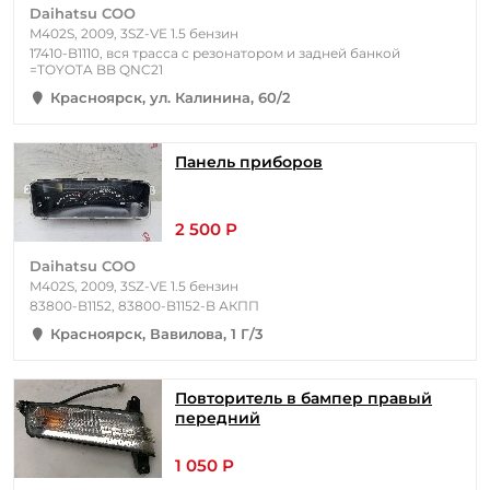
Daihatsu COO
M402S, 2009, 3SZ-VE 1.5 бензин
17410-B1110, вся трасса с резонатором и задней банкой
=TOYOTA BB QNC21
Красноярск, ул. Калинина, 60/2
Панель приборов
2 500 Р
Daihatsu COO
M402S, 2009, 3SZ-VE 1.5 бензин
83800-B1152, 83800-B1152-B АКПП
Красноярск, Вавилова, 1 Г/3
Повторитель в бампер правый
передний
1 050 Р