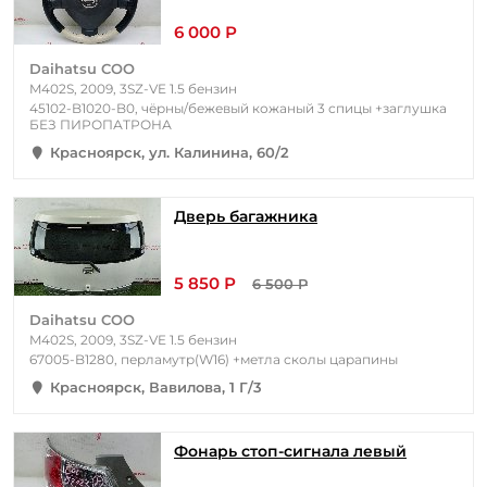
6 000 Р
Daihatsu COO
M402S, 2009, 3SZ-VE 1.5 бензин
45102-B1020-B0, чёрны/бежевый кожаный 3 спицы +заглушка
БЕЗ ПИРОПАТРОНА
Красноярск, ул. Калинина, 60/2
Дверь багажника
5 850 Р
6 500 Р
Daihatsu COO
M402S, 2009, 3SZ-VE 1.5 бензин
67005-B1280, перламутр(W16) +метла сколы царапины
Красноярск, Вавилова, 1 Г/3
Фонарь стоп-сигнала левый