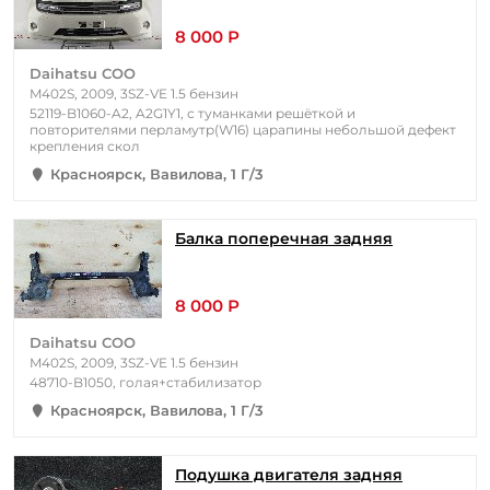
8 000 Р
Daihatsu COO
M402S, 2009, 3SZ-VE 1.5 бензин
52119-B1060-A2, A2G1Y1, с туманками решёткой и
повторителями перламутр(W16) царапины небольшой дефект
крепления скол
Красноярск, Вавилова, 1 Г/3
Балка поперечная задняя
8 000 Р
Daihatsu COO
M402S, 2009, 3SZ-VE 1.5 бензин
48710-B1050, голая+стабилизатор
Красноярск, Вавилова, 1 Г/3
Подушка двигателя задняя