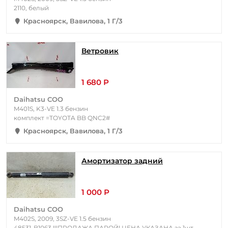
2110, белый
Красноярск, Вавилова, 1 Г/3
Ветровик
1 680 Р
Daihatsu COO
M401S, K3-VE 1.3 бензин
комплект =TOYOTA BB QNC2#
Красноярск, Вавилова, 1 Г/3
Амортизатор задний
1 000 Р
Daihatsu COO
M402S, 2009, 3SZ-VE 1.5 бензин
48531-B1063 !!!ПРОДАЖА ПАРОЙ! ЦЕНА УКАЗАНА за 1шт.