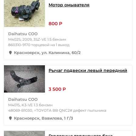
Мотор омывателя
800 Р
Daihatsu COO
M402S, 2009, 3SZ-VE 1.5 бензин
860310-9170 торцевой на 1 выход
Красноярск, ул. Калинина, 60/2
Рычаг подвески левый передний
3 500 Р
Daihatsu COO
M401S, K3-VE 1.3 бензин
48069-B1030, =TOYOTA BB QNC2# дефект пыльника
Красноярск, Вавилова, 1 Г/3