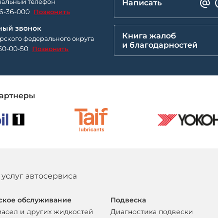
альный телефон
Написать
26-36-000
Позвонить
ный звонок
Книга жалоб
рского федерального округа
и благодарностей
50-00-50
Позвонить
артнеры
 услуг автосервиса
ское обслуживание
Подвеска
масел и других жидкостей
Диагностика подвески