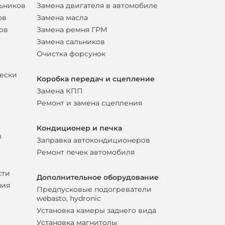
льников
Замена двигателя в автомобиле
ов
Замена масла
ов
Замена ремня ГРМ
Замена сальников
Очистка форсунок
вески
Коробка передач и сцепление
Замена КПП
Ремонт и замена сцепления
Кондиционер и печка
ы
Заправка автокондиционеров
Ремонт печек автомобиля
сти
Дополнительное оборудование
ния
Предпусковые подогреватели
webasto, hydronic
Установка камеры заднего вида
Установка магнитолы