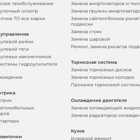
сное техобслуживание
Замена амортизаторов и пы
упочный осмотр
Замена пружин амортизатор
нтное ТО все марки
Замена сайлентблоков рычаг
подвески
Замена стоек
 управление
Замена шаровой
рулевой рейки
Ремонт, замена рычагов под
рулевой тяги
рулевых наконечников
Тормозная система
системы гидроусилителя
Замена тормозных дисков
схождение
Замена тормозных колодок
Прокачка тормозной систем
ктрика
ктрик
Охлаждение двигателя
автомобильных
Замена охлаждающей жидко
оров
Замена радиаторов охлажде
стартера
Кузов
лампочки
Кузовной ремонт