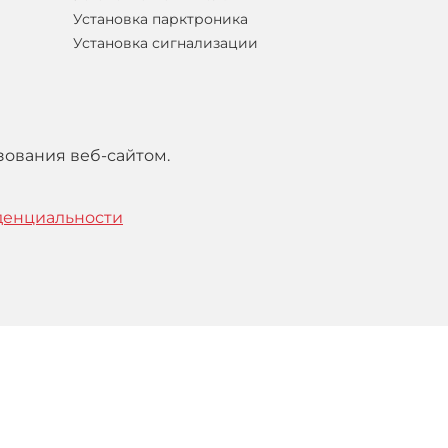
Установка парктроника
Установка сигнализации
зования веб-сайтом.
денциальности
тельским
соглашением
.
Понятно