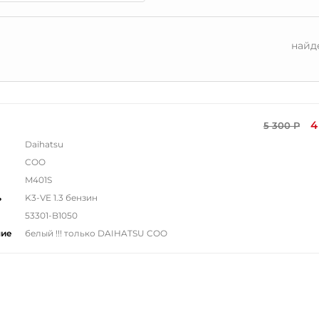
найд
4
5 300 Р
Daihatsu
COO
M401S
ь
K3-VE 1.3 бензин
53301-B1050
ние
белый !!! только DAIHATSU COO