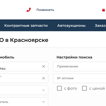
Позвонить
Контрактные запчасти
Автоаукционы
Заказ
ОО в Красноярске
мобиль
Настройки поиска
Примечание
ь
№ оптики
с фото
с ценой
в
атель