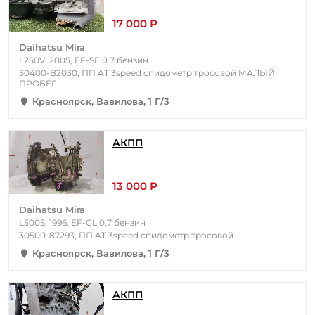
17 000 Р
Daihatsu Mira
L250V, 2005, EF-SE 0.7 бензин
30400-B2030, ПП AT 3speed спидометр тросовой МАЛЫЙ
ПРОБЕГ
Красноярск, Вавилова, 1 Г/3
АКПП
13 000 Р
Daihatsu Mira
L500S, 1996, EF-GL 0.7 бензин
30500-87293, ПП AT 3speed спидометр тросовой
Красноярск, Вавилова, 1 Г/3
АКПП