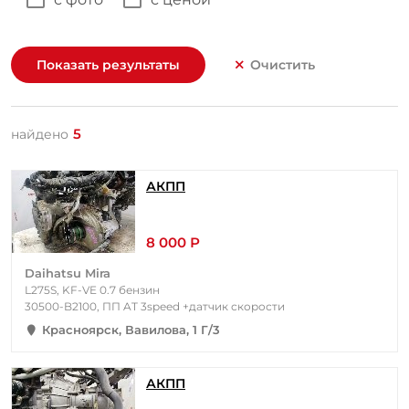
Показать результаты
Очистить
5
найдено
АКПП
8 000 Р
Daihatsu Mira
L275S, KF-VE 0.7 бензин
30500-B2100, ПП AT 3speed +датчик скорости
Красноярск, Вавилова, 1 Г/3
АКПП