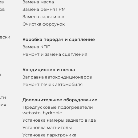
ов
Замена масла
ов
Замена ремня ГРМ
Замена сальников
Очистка форсунок
вески
Коробка передач и сцепление
Замена КПП
Ремонт и замена сцепления
Кондиционер и печка
ы
Заправка автокондиционеров
Ремонт печек автомобиля
сти
Дополнительное оборудование
ния
Предпусковые подогреватели
webasto, hydronic
Установка камеры заднего вида
Установка магнитолы
Установка парктроника