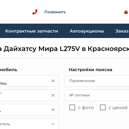
Позвонить
Контрактные запчасти
Автоаукционы
Заказ
а Дайхатсу Мира L275V в Красноярс
мобиль
Настройки поиска
Примечание
ь
№ оптики
с фото
с ценой
атель