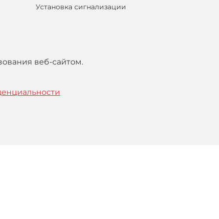
Установка сигнализации
зования веб-сайтом.
денциальности
тельским
соглашением
.
Понятно