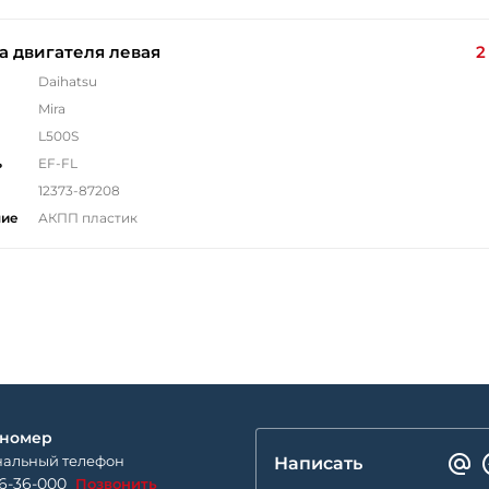
 двигателя левая
2
Daihatsu
Mira
L500S
ь
EF-FL
12373-87208
ние
АКПП пластик
 номер
альный телефон
Написать
26-36-000
Позвонить