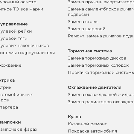
упочный осмотр
Замена пружин амортизатор
нтное ТО все марки
Замена сайлентблоков рычаг
подвески
Замена стоек
 управление
Замена шаровой
рулевой рейки
Ремонт, замена рычагов под
рулевой тяги
рулевых наконечников
Тормозная система
системы гидроусилителя
Замена тормозных дисков
схождение
Замена тормозных колодок
Прокачка тормозной систем
ктрика
ктрик
Охлаждение двигателя
автомобильных
Замена охлаждающей жидко
оров
Замена радиаторов охлажде
стартера
Кузов
лампочки
Кузовной ремонт
лампочек в фарах
Покраска автомобиля