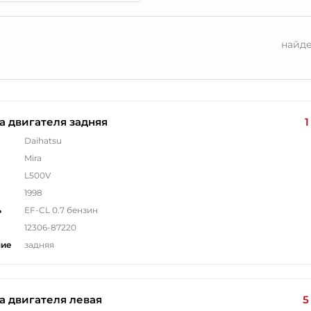
найд
 двигателя задняя
1
Daihatsu
Mira
L500V
1998
ь
EF-CL 0.7 бензин
12306-87220
ние
задняя
 двигателя левая
5