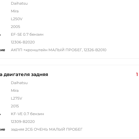
Daihatsu
Mira
L250V
2005
ь
EF-SE 0.7 бензин
12306-B2020
ние
АКПП +кронштейн МАЛЫЙ ПРОБЕГ, 12326-B2010
 двигателя задняя
1
Daihatsu
Mira
L275V
2015
ь
KF-VE 0.7 бензин
12309-B2020
ние
задняя 2СБ ОЧЕНЬ МАЛЫЙ ПРОБЕГ