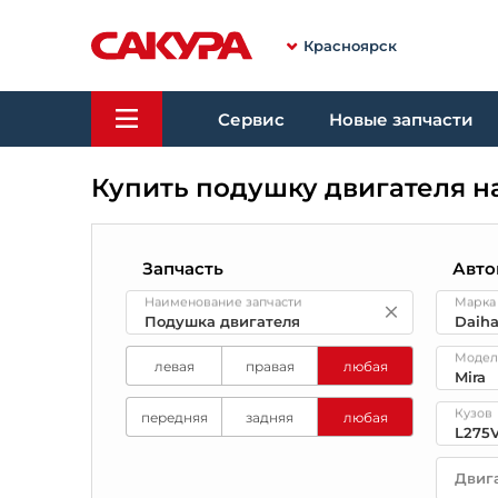
Красноярск
Сервис
Новые запчасти
Купить подушку двигателя н
Запчасть
Авто
Наименование запчасти
Марка
Модел
левая
правая
любая
Кузов
передняя
задняя
любая
Двиг