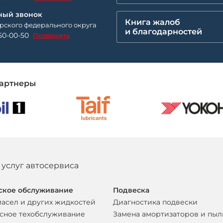
ный звонок
Книга жалоб
рского федерального округа
и благодарностей
50-00-50
Позвонить
артнеры
 услуг автосервиса
ское обслуживание
Подвеска
масел и других жидкостей
Диагностика подвески
сное техобслуживание
Замена амортизаторов и пы