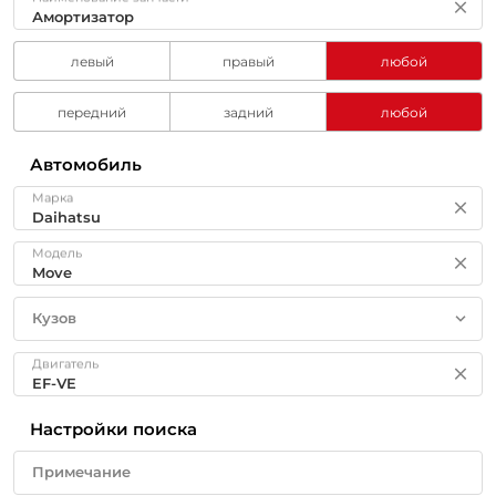
левый
правый
любой
передний
задний
любой
Автомобиль
Марка
Модель
Кузов
Двигатель
Настройки поиска
Примечание