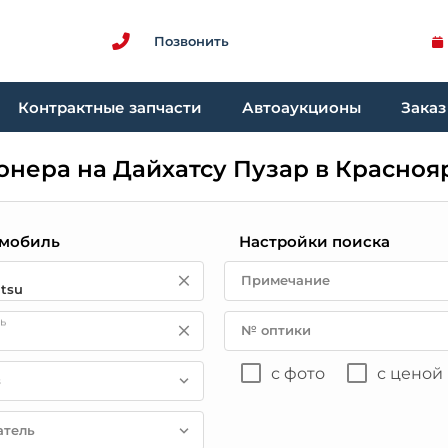
Позвонить
Контрактные запчасти
Автоаукционы
Заказ
нера на Дайхатсу Пузар в Красноя
мобиль
Настройки поиска
Примечание
ь
№ оптики
с фото
с ценой
в
атель