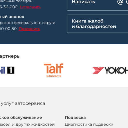
альный телефон
Написать
26-36-000
Позвонить
ный звонок
Книга жалоб
рского федерального округа
и благодарностей
50-00-50
Позвонить
артнеры
 услуг автосервиса
ское обслуживание
Подвеска
масел и других жидкостей
Диагностика подвески