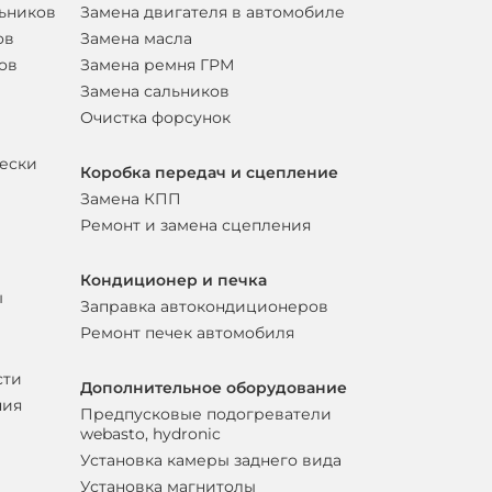
льников
Замена двигателя в автомобиле
ов
Замена масла
ов
Замена ремня ГРМ
Замена сальников
Очистка форсунок
вески
Коробка передач и сцепление
Замена КПП
Ремонт и замена сцепления
Кондиционер и печка
ы
Заправка автокондиционеров
Ремонт печек автомобиля
сти
Дополнительное оборудование
ния
Предпусковые подогреватели
webasto, hydronic
Установка камеры заднего вида
Установка магнитолы