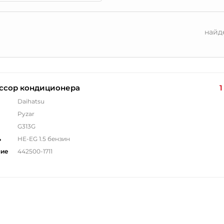
найд
ссор кондиционера
1
Daihatsu
Pyzar
G313G
ь
HE-EG 1.5 бензин
ние
442500-1711