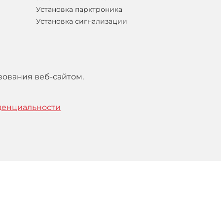
Установка парктроника
Установка сигнализации
зования веб-сайтом.
денциальности
тельским
соглашением
.
Понятно