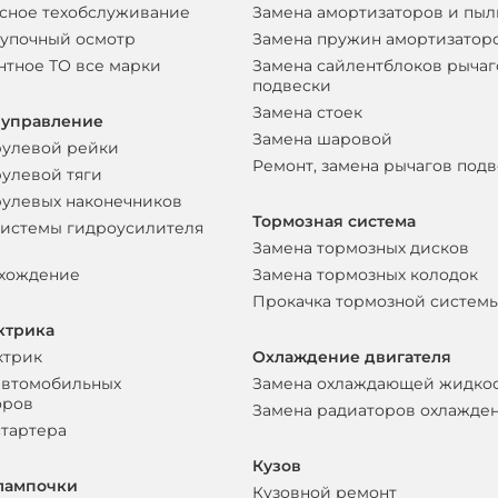
сное техобслуживание
Замена амортизаторов и пы
упочный осмотр
Замена пружин амортизатор
нтное ТО все марки
Замена сайлентблоков рычаг
подвески
Замена стоек
 управление
Замена шаровой
рулевой рейки
Ремонт, замена рычагов под
рулевой тяги
рулевых наконечников
Тормозная система
системы гидроусилителя
Замена тормозных дисков
схождение
Замена тормозных колодок
Прокачка тормозной систем
ктрика
ктрик
Охлаждение двигателя
автомобильных
Замена охлаждающей жидко
оров
Замена радиаторов охлажде
стартера
Кузов
лампочки
Кузовной ремонт