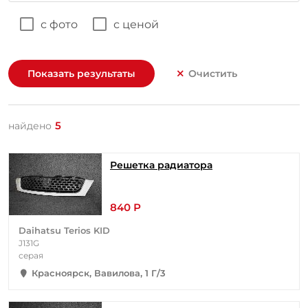
с фото
с ценой
Показать результаты
Очистить
5
найдено
Решетка радиатора
840 Р
Daihatsu Terios KID
J131G
серая
Красноярск, Вавилова, 1 Г/3