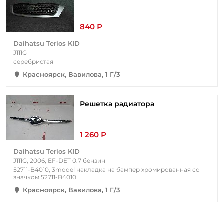
840 Р
Daihatsu Terios KID
J111G
серебристая
Красноярск, Вавилова, 1 Г/3
Решетка радиатора
1 260 Р
Daihatsu Terios KID
J111G, 2006, EF-DET 0.7 бензин
52711-B4010, 3model накладка на бампер хромированная со
значком 52711-B4010
Красноярск, Вавилова, 1 Г/3